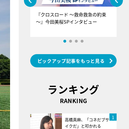
ぐ』＝LOV
『クロスロード ～救命救急の約束
『
香SPインタ
～』今田美桜SPインタビュー
ロ
ン
ピックアップ記事をもっと見る
ランキング
RANKING
1
高橋真麻、「コネだブサ
イクだ」と叩かれる