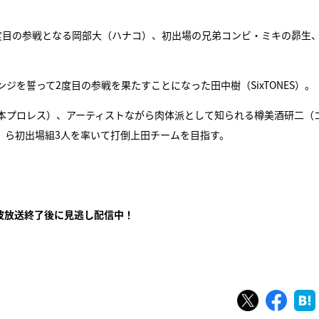
。
度目の参戦となる岡部大（ハナコ）、初出場の兄弟コンビ・ミキの昴生
を誓って2度目の参戦を果たすことになった田中樹（SixTONES）。
本プロレス）、アーティストながら肉体派として知られる樽美酒研二（
）ら初出場組3人を率いて打倒上田チームを目指す。
波放送終了後に見逃し配信中！
ツイート
シェ