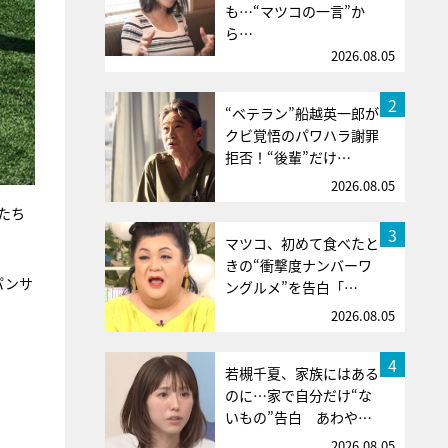
も…“マツコの一言”か
ら…
2026.08.05
2
“ベテラン”船越英一郎が
クビ覚悟のパワハラ謝罪
拒否！“後輩”だけ…
2026.08.05
たち
3
マツコ、初めて食べたと
きの“衝撃度ナンバーワ
パンサ
ングルメ”を告白「…
2026.08.05
4
若槻千夏、家族にはある
のに…家で自分だけ“な
いもの”告白 あわや…
2026.08.05