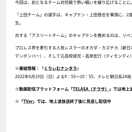
今回は、初となるチーム対抗戦で熱い戦いを繰り広げることに
「上田チーム」の選手は、キャプテン・上田晋也を筆頭に、2
生。
対する「アスリートチーム」のキャプテンを務めるのは、リベンジ
プロレス界を牽引する人気レスラーのオカダ・カズチカ（新日
デンボンバー）、そして元高校球児・高岸宏行（ティモンディ
※番組情報：『
くりぃむナンタラ
』
2022年6月19日（日）よる9：55～10：55、テレビ朝日系24局
※動画配信プラットフォーム「
TELASA（テラサ）
」では地上
※「
TVer
」では、地上波放送終了後に見逃し配信中