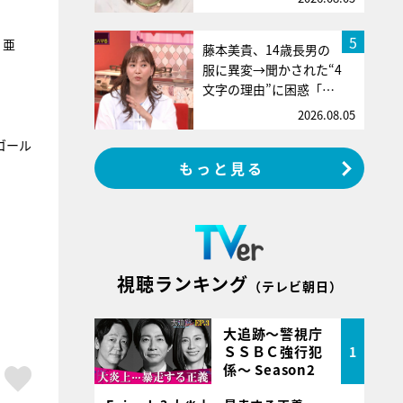
5
、亜
藤本美貴、14歳長男の
服に異変→聞かされた“4
文字の理由”に困惑「…
2026.08.05
ゴール
もっと見る
視聴ランキング
（テレビ朝日）
大追跡～警視庁
ＳＳＢＣ強行犯
1
係～ Season2
ア
はてブ
スキボタン