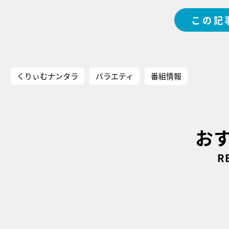
この記
くりぃむナンタラ
バラエティ
番組情報
お
R