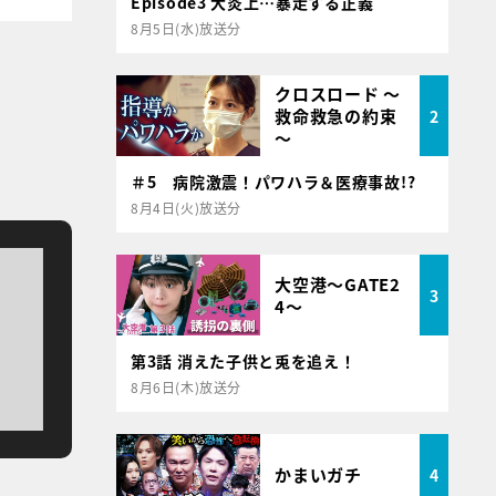
Episode3 大炎上…暴走する正義
8月5日(水)放送分
クロスロード ～
救命救急の約束
2
～
＃5 病院激震！パワハラ＆医療事故!?
8月4日(火)放送分
大空港～GATE2
3
4～
第3話 消えた子供と兎を追え！
8月6日(木)放送分
かまいガチ
4