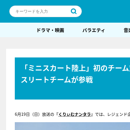
ドラマ・映画
バラエティ
音
「ミニスカート陸上」初のチーム対
スリートチームが参戦
6月19日（日）放送の
『
くりぃむナンタラ
』
では、レジェンド企