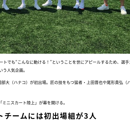
ートでも“こんなに動ける！”ということを世にアピールするため、選手
いう人気企画。
S）と岡部大（ハナコ）が初出場。匠の技をもつ猛者・上田晋也や尾形貴弘（
「ミニスカート陸上」が幕を開ける。
トチームには初出場組が3人