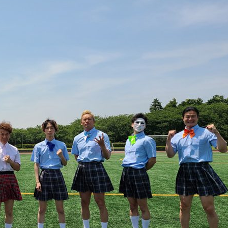
『アイ＝ラブ！げーみん
E齋藤樹愛羅＆佐々木舞
ビュー