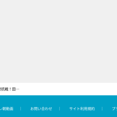
「ミニスカート陸上」初のチーム対抗戦！田中樹（SixTONES）率いるアスリートチームが参戦
レ朝動画
お問い合わせ
サイト利用規約
プ