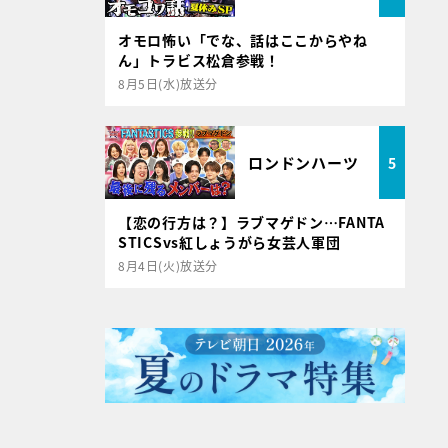
オモロ怖い「でな、話はここからやね
ん」トラビス松倉参戦！
8月5日(水)放送分
ロンドンハーツ
5
【恋の行方は？】ラブマゲドン…FANTA
STICSvs紅しょうがら女芸人軍団
8月4日(火)放送分