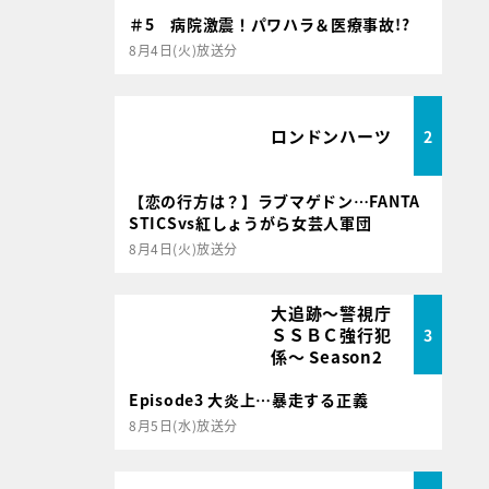
＃5 病院激震！パワハラ＆医療事故!?
8月4日(火)放送分
ロンドンハーツ
2
【恋の行方は？】ラブマゲドン…FANTA
STICSvs紅しょうがら女芸人軍団
8月4日(火)放送分
大追跡～警視庁
ＳＳＢＣ強行犯
3
係～ Season2
Episode3 大炎上…暴走する正義
8月5日(水)放送分