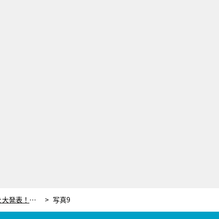
ももクロ、メンバーの足のサイズを大発表！一番小さいのは百田夏菜子。大きいのはいったい誰!?
写真9