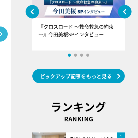
ぐ』＝LOV
『クロスロード ～救命救急の約束
『
香SPインタ
～』今田美桜SPインタビュー
ロ
ン
ピックアップ記事をもっと見る
ランキング
RANKING
1