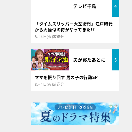
テレビ千鳥
4
「タイムスリッパー大左衛門」江戸時代
から大悟似の侍がやってきた!?
8月4日(火)放送分
夫が寝たあとに
5
ママを振り回す 男の子の行動SP
8月4日(火)放送分