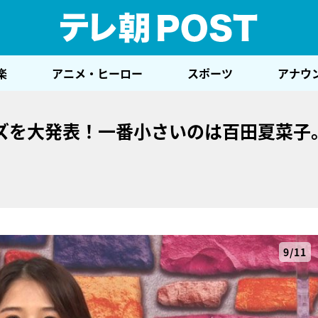
テレ
楽
アニメ・ヒーロー
スポーツ
アナウ
ズを大発表！一番小さいのは百田夏菜子
9/11