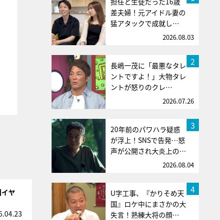
担任と生徒だった16歳
差夫婦！元アイドル妻の
猛アタックで成就し…
2026.08.03
2
長嶋一茂に「最悪なタレ
ントですよ！」大物タレ
ントが怒りのクレ…
2026.07.26
3
20年前のパワハラ疑惑
が浮上！SNSで告発…怒
声が公開され大炎上の…
2026.08.04
4
回イヤ
U字工事、『かりそめ天
国』ロケ中にまさかの大
6.04.23
失言！熟練大将の顔…