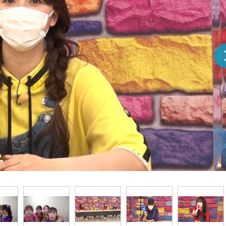
『アイ＝ラブ！げーみん
E齋藤樹愛羅＆佐々木舞
ビュー