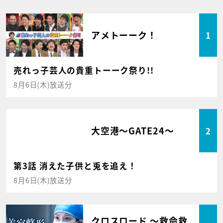
アメトーーク！
1
売れっ子芸人の貴重トーーク祭り!!
8月6日(木)放送分
大空港～GATE24～
2
第3話 消えた子供と兎を追え！
8月6日(木)放送分
クロスロード ～救命救