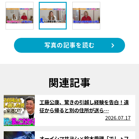
写真の記事を読む
関連記事
サムネイル
工藤公康、驚きの引越し経験を告白！遠
征から帰ると別の住所が送ら…
2026.07.17
サムネイル
オーイシマサヨシ×鈴木愛理「でしょフ