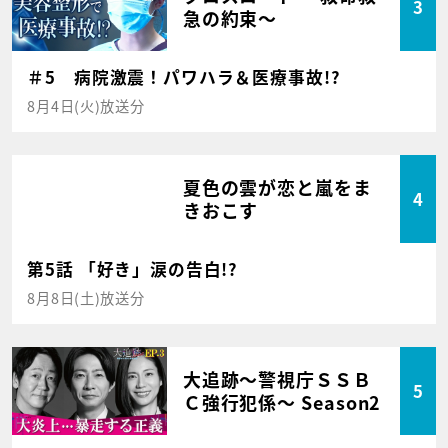
3
急の約束～
＃5 病院激震！パワハラ＆医療事故!?
8月4日(火)放送分
夏色の雲が恋と嵐をま
4
きおこす
第5話 「好き」涙の告白!?
8月8日(土)放送分
大追跡～警視庁ＳＳＢ
5
Ｃ強行犯係～ Season2