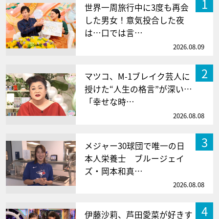
1
世界一周旅行中に3度も再会
した男女！意気投合した夜
は…口では言…
2026.08.09
2
マツコ、M-1ブレイク芸人に
授けた“人生の格言”が深い…
「幸せな時…
2026.08.08
3
メジャー30球団で唯一の日
本人栄養士 ブルージェイ
ズ・岡本和真…
2026.08.08
4
伊藤沙莉、芦田愛菜が好きす