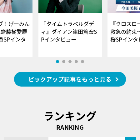
ブ！げーみん
『タイムトラベルダデ
『クロスロー
E齋藤樹愛羅
ィ』ダイアン津田篤宏S
救急の約束
香SPインタ
Pインタビュー
桜SPイ
ピックアップ記事をもっと見る
ランキング
RANKING