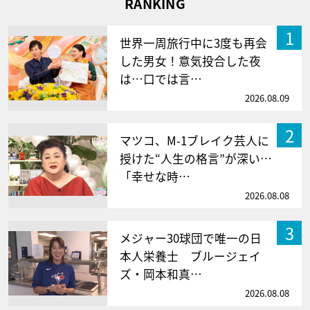
RANKING
1
世界一周旅行中に3度も再会
した男女！意気投合した夜
は…口では言…
2026.08.09
2
マツコ、M-1ブレイク芸人に
授けた“人生の格言”が深い…
「幸せな時…
2026.08.08
3
メジャー30球団で唯一の日
本人栄養士 ブルージェイ
ズ・岡本和真…
2026.08.08