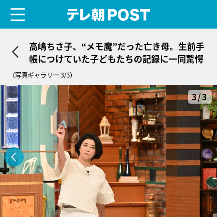
menu
テレ朝POST
高嶋ちさ子、“メモ魔”だった亡き母。生前手
帳につけていた子どもたちの記録に一同驚愕
（写真ギャラリー 3/3）
3/3