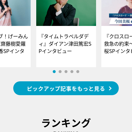
ブ！げーみん
『タイムトラベルダデ
『クロスロー
E齋藤樹愛羅
ィ』ダイアン津田篤宏S
救急の約束
香SPインタ
Pインタビュー
桜SPイ
ピックアップ記事をもっと見る
ランキング