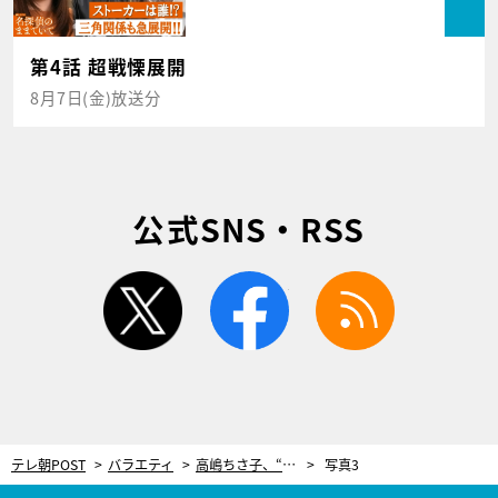
第4話 超戦慄展開
8月7日(金)放送分
公式SNS・RSS
twitter
facebook
rss
テレ朝POST
バラエティ
高嶋ちさ子、“メモ魔”だった亡き母。生前手帳につけていた子どもたちの記録に一同驚愕
写真3