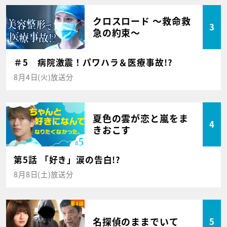
クロスロード ～救命救
3
急の約束～
＃5 病院激震！パワハラ＆医療事故!?
8月4日(火)放送分
夏色の雲が恋と嵐をま
4
きおこす
第5話 「好き」涙の告白!?
8月8日(土)放送分
名探偵のままでいて
5