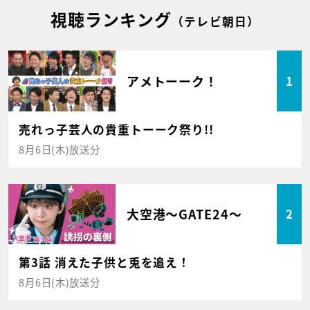
視聴ランキング
（テレビ朝日）
アメトーーク！
1
売れっ子芸人の貴重トーーク祭り!!
8月6日(木)放送分
大空港～GATE24～
2
第3話 消えた子供と兎を追え！
8月6日(木)放送分