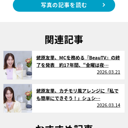
写真の記事を読む
関連記事
サムネイル
蛯原友里、MCを務める『BeauTV』の終
了を発表 約17年間、“金曜は夜…
2026.03.21
サムネイル
蛯原友里、カチモリ風アレンジに「私で
も簡単にできそう！」シュシ…
2026.03.14