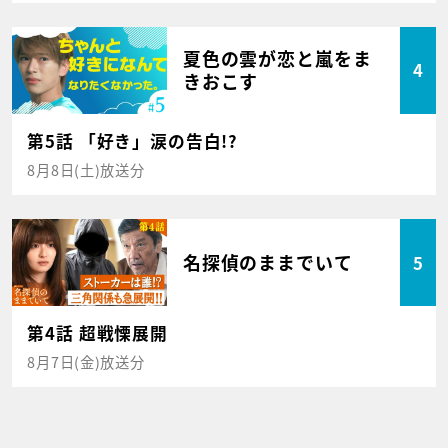
夏色の雲が恋と嵐をま
4
きおこす
第5話 「好き」涙の告白!?
8月8日(土)放送分
名探偵のままでいて
5
第4話 超戦慄展開
8月7日(金)放送分