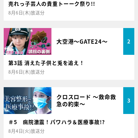
売れっ子芸人の貴重トーーク祭り!!
8月6日(木)放送分
大空港～GATE24～
2
第3話 消えた子供と兎を追え！
8月6日(木)放送分
クロスロード ～救命救
3
急の約束～
＃5 病院激震！パワハラ＆医療事故!?
8月4日(火)放送分