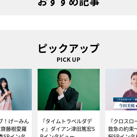
おすすめ記事
ピックアップ
PICK UP
ブ！げーみん
『タイムトラベルダデ
『クロスロー
E齋藤樹愛羅
ィ』ダイアン津田篤宏S
救急の約束
香SPインタ
Pインタビュー
桜SPイ