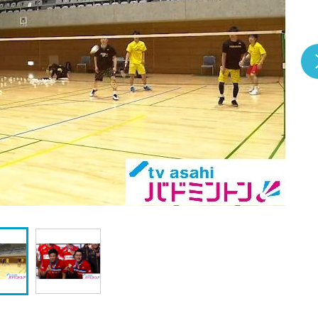
『アイ＝ラブ！げーみん
E齋藤樹愛羅＆佐々木舞
ビュー