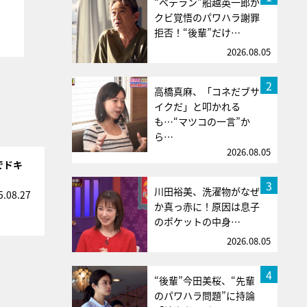
“ベテラン”船越英一郎が
クビ覚悟のパワハラ謝罪
拒否！“後輩”だけ…
2026.08.05
2
高橋真麻、「コネだブサ
イクだ」と叩かれる
も…“マツコの一言”か
ら…
2026.08.05
でドキ
3
川田裕美、洗濯物がなぜ
5.08.27
か真っ赤に！原因は息子
のポケットの中身…
2026.08.05
4
“後輩”今田美桜、“先輩
のパワハラ問題”に持論