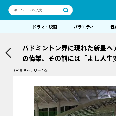
ドラマ・映画
バラエティ
音
バドミントン界に現れた新星ペ
の偉業、その前には「よし人生
（写真ギャラリー 4/5）