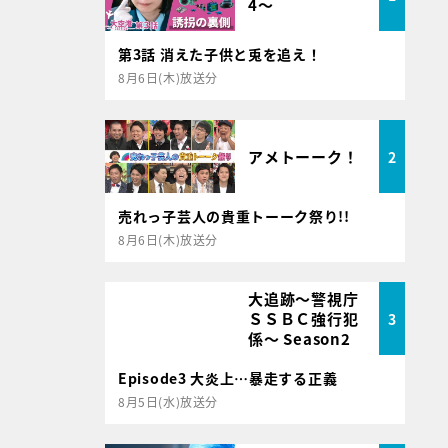
4～
第3話 消えた子供と兎を追え！
8月6日(木)放送分
アメトーーク！
2
売れっ子芸人の貴重トーーク祭り!!
8月6日(木)放送分
大追跡～警視庁
ＳＳＢＣ強行犯
3
係～ Season2
Episode3 大炎上…暴走する正義
8月5日(水)放送分