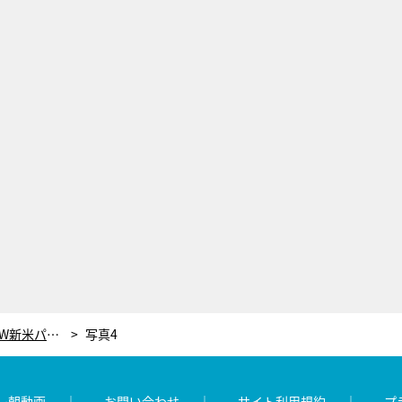
バドミントン界に現れた新星ペアは“W新米パパ” 日本男子ダブルス史上初の偉業、その前には「よし人生変えようか」
写真4
レ朝動画
お問い合わせ
サイト利用規約
プ