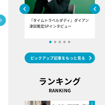
ぐ』＝LOV
『タイムトラベルダディ』ダイアン
『
香SPインタ
津田篤宏SPインタビュー
～
ピックアップ記事をもっと見る
ランキング
RANKING
1