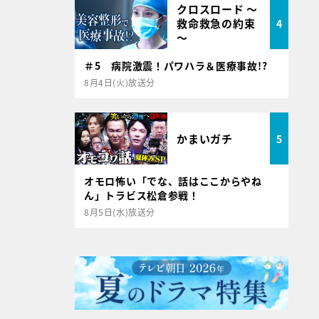
クロスロード ～
救命救急の約束
4
～
＃5 病院激震！パワハラ＆医療事故!?
8月4日(火)放送分
かまいガチ
5
オモロ怖い「でな、話はここからやね
ん」トラビス松倉参戦！
8月5日(水)放送分