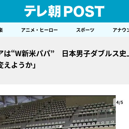
テレ
楽
アニメ・ヒーロー
スポーツ
アナウ
アは“W新米パパ” 日本男子ダブルス史
変えようか」
4/5