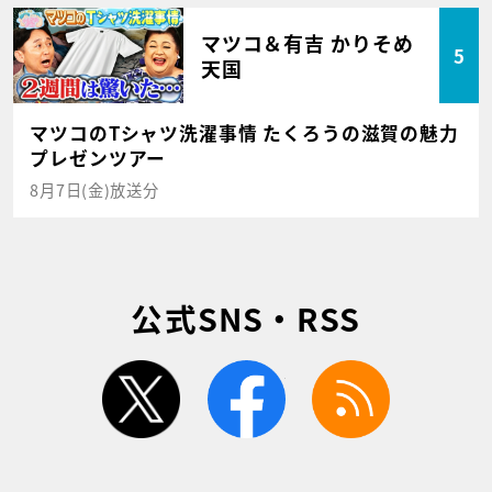
マツコ＆有吉 かりそめ
5
天国
マツコのTシャツ洗濯事情 たくろうの滋賀の魅力
プレゼンツアー
8月7日(金)放送分
公式SNS・RSS
twitter
facebook
rss