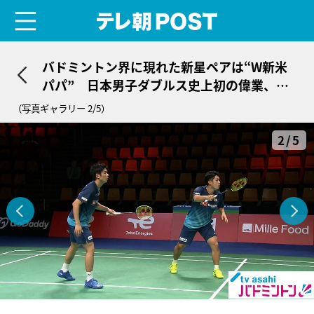
menu
テレ朝POST
バドミントン界に現れた新星ペアは“W新米
パパ” 日本男子ダブルス史上初の偉業、そ
の前には「よし人生変えようか」
（写真ギャラリー 2/5）
2/5