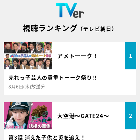
視聴ランキング
（テレビ朝日）
アメトーーク！
1
売れっ子芸人の貴重トーーク祭り!!
8月6日(木)放送分
大空港～GATE24～
2
第3話 消えた子供と兎を追え！