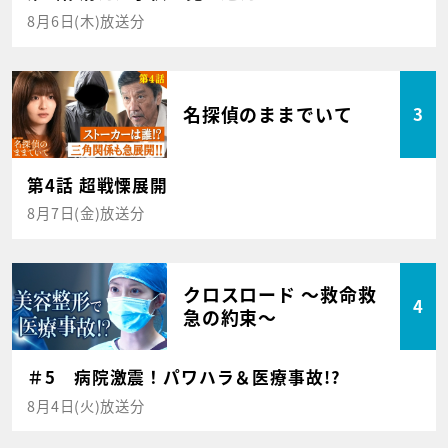
8月6日(木)放送分
名探偵のままでいて
3
第4話 超戦慄展開
8月7日(金)放送分
クロスロード ～救命救
4
急の約束～
＃5 病院激震！パワハラ＆医療事故!?
8月4日(火)放送分