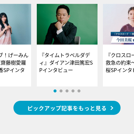
ブ！げーみん
『タイムトラベルダデ
『クロスロー
E齋藤樹愛羅
ィ』ダイアン津田篤宏S
救急の約束
香SPインタ
Pインタビュー
桜SPイ
ピックアップ記事をもっと見る