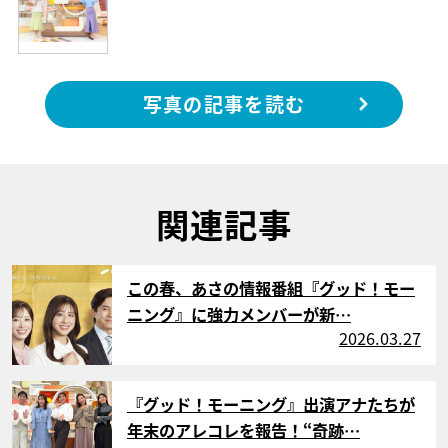
写真の記事を読む
関連記事
サムネイル
この春、あさの情報番組『グッド！モー
ニング』に強力メンバーが新…
2026.03.27
サムネイル
『グッド！モーニング』出演アナたちが
年末のアレコレを報告！“奇跡…