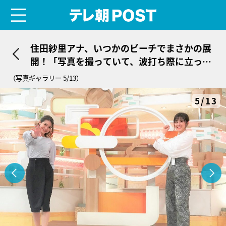
menu
テレ朝POST
住田紗里アナ、いつかのビーチでまさかの展
開！「写真を撮っていて、波打ち際に立って
いたら…」
（写真ギャラリー 5/13）
5/13