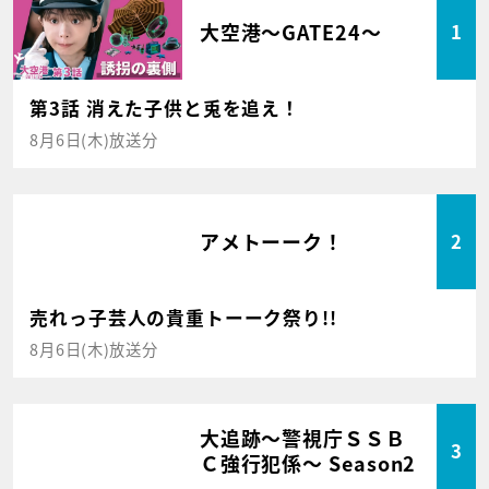
大空港～GATE24～
1
第3話 消えた子供と兎を追え！
8月6日(木)放送分
アメトーーク！
2
売れっ子芸人の貴重トーーク祭り!!
8月6日(木)放送分
大追跡～警視庁ＳＳＢ
3
Ｃ強行犯係～ Season2