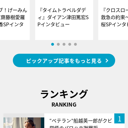
ブ！げーみん
『タイムトラベルダデ
『クロスロー
E齋藤樹愛羅
ィ』ダイアン津田篤宏S
救急の約束
香SPインタ
Pインタビュー
桜SPイ
ピックアップ記事をもっと見る
ランキング
RANKING
1
“ベテラン”船越英一郎がクビ
覚悟のパワハラ謝罪拒