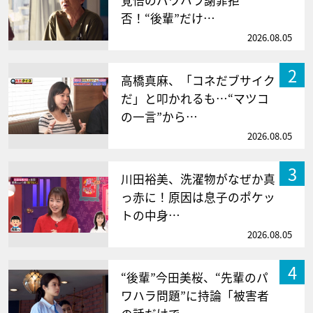
否！“後輩”だけ…
2026.08.05
2
高橋真麻、「コネだブサイク
だ」と叩かれるも…“マツコ
の一言”から…
2026.08.05
3
川田裕美、洗濯物がなぜか真
っ赤に！原因は息子のポケッ
トの中身…
2026.08.05
4
“後輩”今田美桜、“先輩のパ
ワハラ問題”に持論「被害者