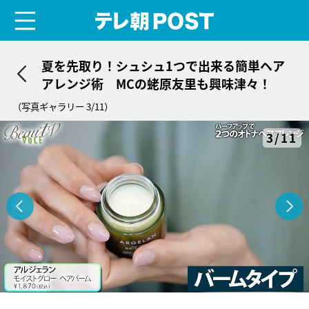
menu
テレ朝POST
夏を先取り！シュシュ1つで出来る簡単ヘア
アレンジ術 MCの蛯原友里も興味津々！
（写真ギャラリー 3/11）
3/11