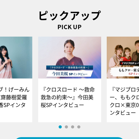
ピックアップ
PICK UP
ブ！げーみん
『クロスロード ～救命
『マジプロ
E齋藤樹愛羅
救急の約束～』今田美
ー、ももク
香SPインタ
桜SPインタビュー
クロ×東京0
ンタビュー