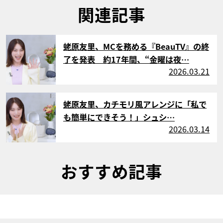
関連記事
サムネイル
蛯原友里、MCを務める『BeauTV』の終
了を発表 約17年間、“金曜は夜…
2026.03.21
サムネイル
蛯原友里、カチモリ風アレンジに「私で
も簡単にできそう！」シュシ…
2026.03.14
おすすめ記事