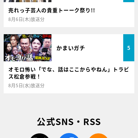
売れっ子芸人の貴重トーーク祭り!!
8月6日(木)放送分
かまいガチ
5
オモロ怖い「でな、話はここからやねん」トラビ
ス松倉参戦！
8月5日(水)放送分
公式SNS・RSS
twitter
facebook
rss