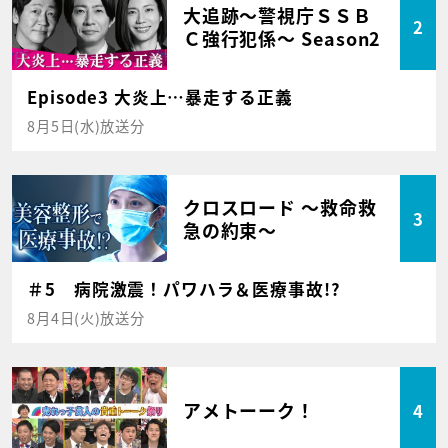
大追跡～警視庁ＳＳＢ
2
Ｃ強行犯係～ Season2
Episode3 大炎上…暴走する正義
8月5日(水)放送分
クロスロード ～救命救
3
急の約束～
＃5 病院激震！パワハラ＆医療事故!?
8月4日(火)放送分
アメトーーク！
4