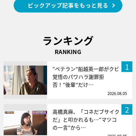
ピックアップ記事をもっと見る
ランキング
RANKING
1
“ベテラン”船越英一郎がクビ
覚悟のパワハラ謝罪拒
否！“後輩”だけ…
2026.08.05
2
高橋真麻、「コネだブサイク
だ」と叩かれるも…“マツコ
の一言”から…