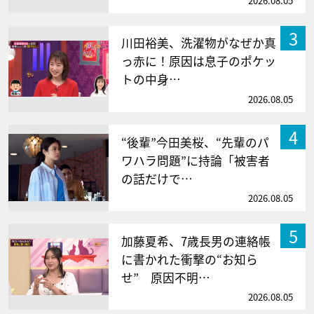
2026.08.05
3
川田裕美、洗濯物がなぜか真
っ赤に！原因は息子のポケッ
トの中身…
2026.08.05
4
“後輩”今田美桜、“先輩のパ
ワハラ問題”に持論「被害者
の話だけで…
2026.08.05
5
加藤夏希、7歳長男の連絡帳
に書かれた衝撃の“お知ら
せ” 原因不明…
2026.08.05