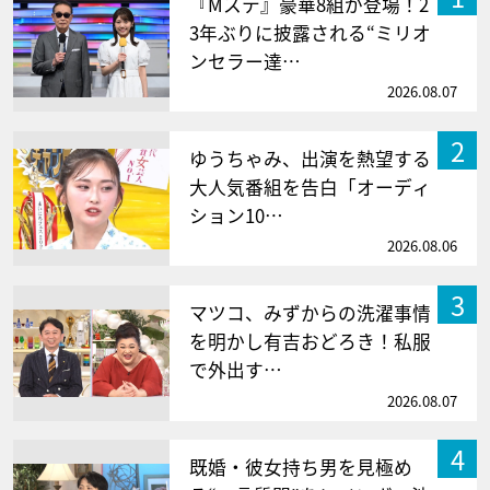
『Mステ』豪華8組が登場！2
3年ぶりに披露される“ミリオ
ンセラー達…
2026.08.07
2
ゆうちゃみ、出演を熱望する
大人気番組を告白「オーディ
ション10…
2026.08.06
3
マツコ、みずからの洗濯事情
を明かし有吉おどろき！私服
で外出す…
2026.08.07
4
既婚・彼女持ち男を見極め