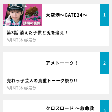
大空港～GATE24～
1
第3話 消えた子供と兎を追え！
8月6日(木)放送分
アメトーーク！
2
売れっ子芸人の貴重トーーク祭り!!
8月6日(木)放送分
クロスロード ～救命救
3