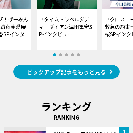
ブ！げーみん
『タイムトラベルダデ
『クロスロー
E齋藤樹愛羅
ィ』ダイアン津田篤宏S
救急の約束
香SPインタ
Pインタビュー
桜SPイ
ピックアップ記事をもっと見る
ランキング
RANKING
1