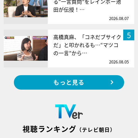
る“一言質問”をレインボー池
田が伝授！…
2026.08.07
5
高橋真麻、「コネだブサイク
だ」と叩かれるも…“マツコ
の一言”から…
2026.08.05
もっと見る
視聴ランキング
（テレビ朝日）