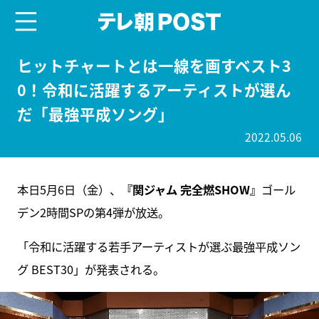
menu
テレ朝POST
ヒットチャートとは一線を画すベスト3
0！令和に活躍するアーティストが選ん
だ「最強平成ソング」
2022.05.06
本日5月6日（金）、
『関ジャム 完全燃SHOW』
ゴール
デン2時間SPの第4弾が放送。
「令和に活躍する若手アーティストが選ぶ最強平成ソン
グ BEST30」が発表される。