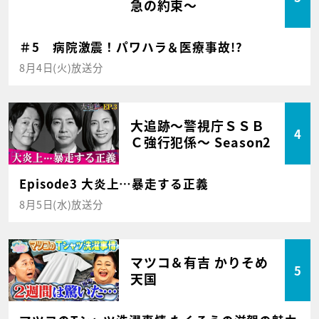
急の約束～
＃5 病院激震！パワハラ＆医療事故!?
8月4日(火)放送分
大追跡～警視庁ＳＳＢ
4
Ｃ強行犯係～ Season2
Episode3 大炎上…暴走する正義
8月5日(水)放送分
マツコ＆有吉 かりそめ
5
天国