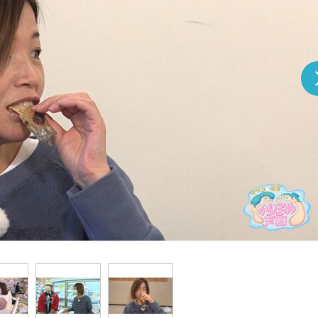
『アイ＝ラブ！げーみん
E齋藤樹愛羅＆佐々木舞
ビュー