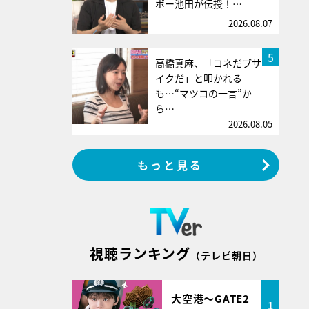
ボー池田が伝授！…
2026.08.07
5
高橋真麻、「コネだブサ
イクだ」と叩かれる
も…“マツコの一言”か
ら…
2026.08.05
もっと見る
視聴ランキング
（テレビ朝日）
大空港～GATE2
1