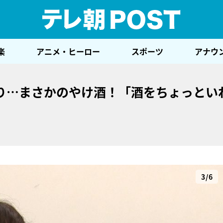
テレ
楽
アニメ・ヒーロー
スポーツ
アナウ
り…まさかのやけ酒！「酒をちょっとい
3/6