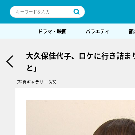
ドラマ・映画
バラエティ
音
大久保佳代子、ロケに行き詰ま
と」
（写真ギャラリー 3/6）