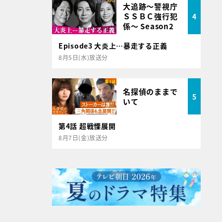
大追跡～警視庁
ＳＳＢＣ強行犯
4
係～ Season2
Episode3 大炎上…暴走する正義
8月5日(水)放送分
名探偵のままで
5
いて
第4話 超戦慄展開
8月7日(金)放送分