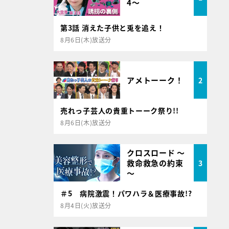
4～
第3話 消えた子供と兎を追え！
8月6日(木)放送分
アメトーーク！
2
売れっ子芸人の貴重トーーク祭り!!
8月6日(木)放送分
クロスロード ～
救命救急の約束
3
～
＃5 病院激震！パワハラ＆医療事故!?
8月4日(火)放送分