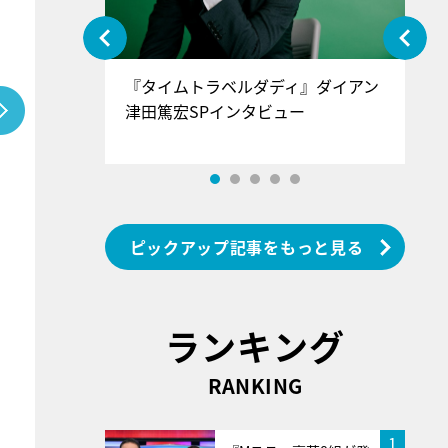
ぐ』＝LOV
『タイムトラベルダディ』ダイアン
『
香SPインタ
津田篤宏SPインタビュー
～
ピックアップ記事をもっと見る
ランキング
RANKING
1