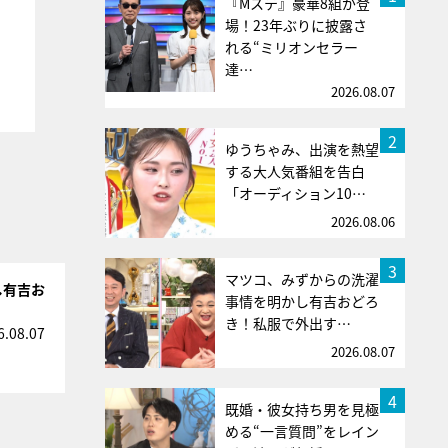
『Mステ』豪華8組が登
場！23年ぶりに披露さ
れる“ミリオンセラー
達…
2026.08.07
2
ゆうちゃみ、出演を熱望
する大人気番組を告白
「オーディション10…
2026.08.06
3
マツコ、みずからの洗濯
し有吉お
事情を明かし有吉おどろ
き！私服で外出す…
6.08.07
2026.08.07
4
既婚・彼女持ち男を見極
める“一言質問”をレイン