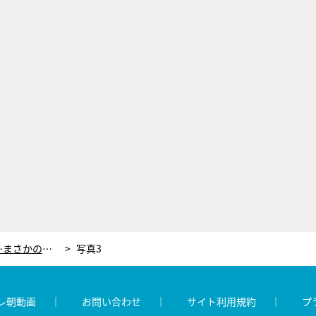
大久保佳代子、ロケに行き詰まり…まさかのやけ酒！「酒をちょっといれないと」
写真3
レ朝動画
お問い合わせ
サイト利用規約
プ