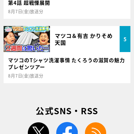
第4話 超戦慄展開
8月7日(金)放送分
マツコ＆有吉 かりそめ
5
天国
マツコのTシャツ洗濯事情 たくろうの滋賀の魅力
プレゼンツアー
8月7日(金)放送分
公式SNS・RSS
twitter
facebook
rss