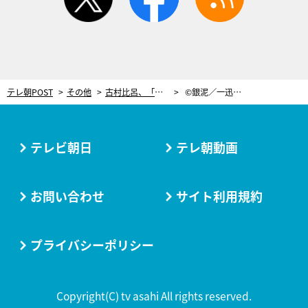
テレ朝POST
その他
古村比呂、「本当に信じられなかった」朝ドラヒロイン決定。直前にはショックな出来事「東京は恐ろしいところだ」
©銀泥／一迅社©2022「パティシエさんとお嬢さん」製作委員会
テレビ朝日
テレ朝動画
お問い合わせ
サイト利用規約
プライバシーポリシー
Copyright(C) tv asahi All rights reserved.