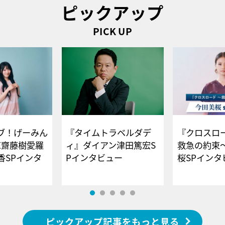
ピックアップ
PICK UP
ブ！げーみん
『タイムトラベルダデ
『クロスロー
E齋藤樹愛羅
ィ』ダイアン津田篤宏S
救急の約束
香SPインタ
Pインタビュー
桜SPイ
ピックアップ記事をもっと見る