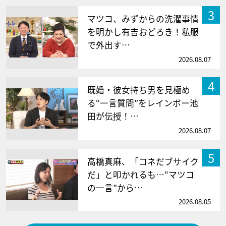
3
マツコ、みずからの洗濯事情
を明かし有吉おどろき！私服
で外出す…
2026.08.07
4
既婚・彼女持ち男を見極め
る“一言質問”をレインボー池
田が伝授！…
2026.08.07
5
高橋真麻、「コネだブサイク
だ」と叩かれるも…“マツコ
の一言”から…
2026.08.05