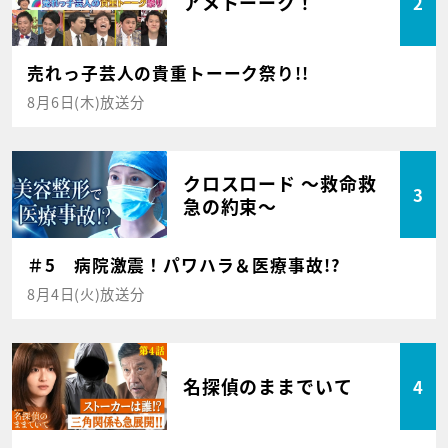
アメトーーク！
2
売れっ子芸人の貴重トーーク祭り!!
8月6日(木)放送分
クロスロード ～救命救
3
急の約束～
＃5 病院激震！パワハラ＆医療事故!?
8月4日(火)放送分
名探偵のままでいて
4