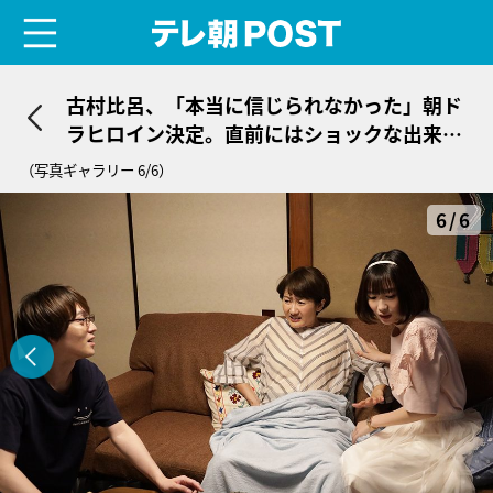
menu
テレ朝POST
古村比呂、「本当に信じられなかった」朝ド
ラヒロイン決定。直前にはショックな出来事
「東京は恐ろしいところだ」
（写真ギャラリー 6/6）
6/6