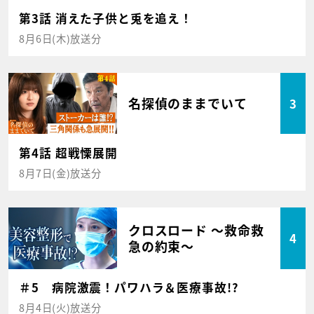
第3話 消えた子供と兎を追え！
8月6日(木)放送分
名探偵のままでいて
3
第4話 超戦慄展開
8月7日(金)放送分
クロスロード ～救命救
4
急の約束～
＃5 病院激震！パワハラ＆医療事故!?
8月4日(火)放送分