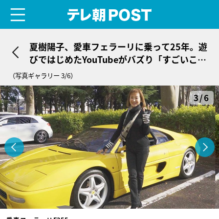
menu
テレ朝POST
夏樹陽子、愛車フェラーリに乗って25年。遊
びではじめたYouTubeがバズり「すごいこと
になっている」
（写真ギャラリー 3/6）
3/6