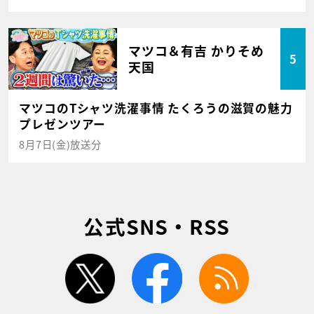
マツコ＆有吉 かりそめ
5
天国
マツコのTシャツ洗濯事情 たくろうの滋賀の魅力
プレゼンツアー
8月7日(金)放送分
公式SNS・RSS
twitter
facebook
rss