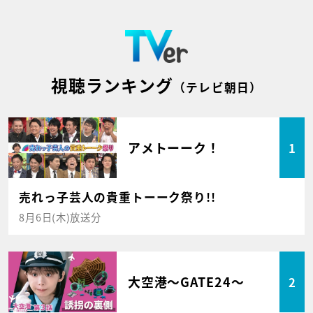
視聴ランキング
（テレビ朝日）
アメトーーク！
1
売れっ子芸人の貴重トーーク祭り!!
8月6日(木)放送分
大空港～GATE24～
2