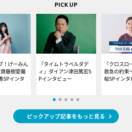
PICK UP
ブ！げーみん
『タイムトラベルダデ
『クロスロー
E齋藤樹愛羅
ィ』ダイアン津田篤宏S
救急の約束
香SPインタ
Pインタビュー
桜SPイ
ピックアップ記事をもっと見る