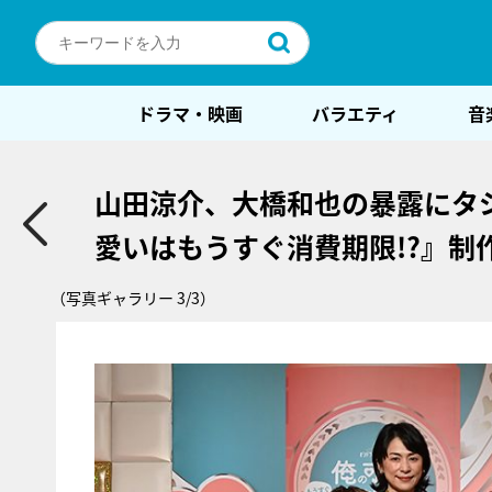
ドラマ・映画
バラエティ
音
山田涼介、大橋和也の暴露にタ
愛いはもうすぐ消費期限!?』制
（写真ギャラリー 3/3）