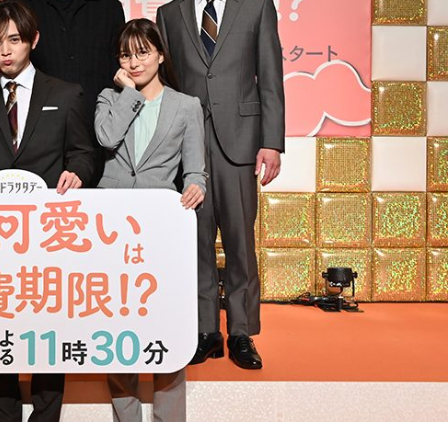
『アイ＝ラブ！げーみん
E齋藤樹愛羅＆佐々木舞
ビュー