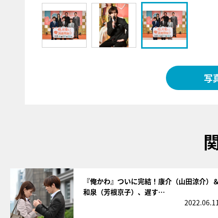
写
サムネイル
『俺かわ』ついに完結！康介（山田涼介）
和泉（芳根京子）、遅す…
2022.06.1