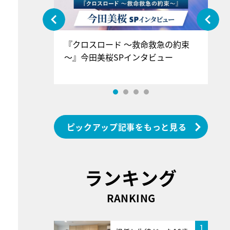
ぐ』＝LOV
『クロスロード ～救命救急の約束
『
香SPインタ
～』今田美桜SPインタビュー
ロ
ン
ピックアップ記事をもっと見る
ランキング
RANKING
1