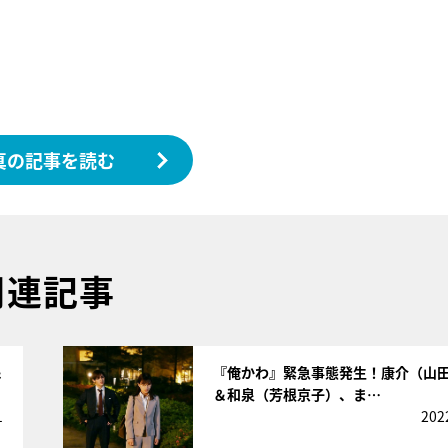
真の記事を読む
関連記事
サムネイル
＆
『俺かわ』緊急事態発生！康介（山
＆和泉（芳根京子）、ま…
1
202