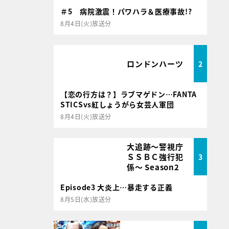
＃5 病院激震！パワハラ＆医療事故!?
8月4日(火)放送分
ロンドンハーツ
2
【恋の行方は？】ラブマゲドン…FANTA
STICSvs紅しょうがら女芸人軍団
8月4日(火)放送分
大追跡～警視庁
ＳＳＢＣ強行犯
3
係～ Season2
Episode3 大炎上…暴走する正義
8月5日(水)放送分