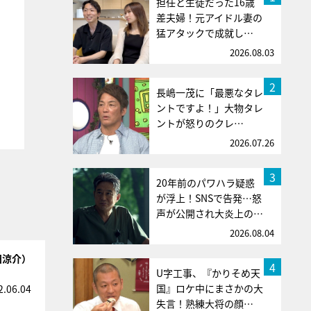
担任と生徒だった16歳
差夫婦！元アイドル妻の
猛アタックで成就し…
2026.08.03
2
長嶋一茂に「最悪なタレ
ントですよ！」大物タレ
ントが怒りのクレ…
2026.07.26
3
20年前のパワハラ疑惑
が浮上！SNSで告発…怒
声が公開され大炎上の…
2026.08.04
田涼介）
4
U字工事、『かりそめ天
国』ロケ中にまさかの大
2.06.04
失言！熟練大将の顔…