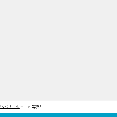
山田涼介、大橋和也の暴露にタジタジ！「先輩ながらかわいらしい」『俺の可愛いはもうすぐ消費期限!?』制作発表
写真3