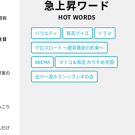
急上昇ワード
HOT WORDS
情報
バラエティ
有吉クイズ
ドラマ
を目
クロスロード ～救命救急の約束～
ABEMA
マツコ＆有吉 かりそめ天国
軒家の
出川一茂ホラン☆フシギの会
っこり
人だけ