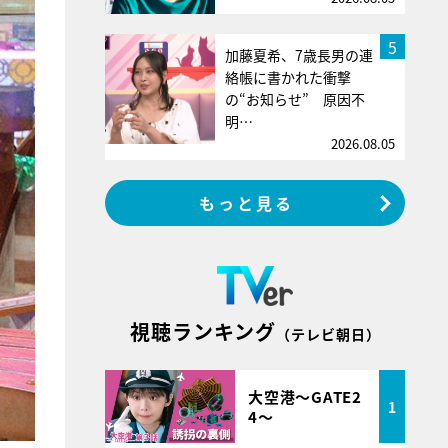
5
加藤夏希、7歳長男の連
絡帳に書かれた衝撃
の“お知らせ” 原因不
明…
2026.08.05
もっと見る
視聴ランキング
（テレビ朝日）
大空港～GATE2
1
4～