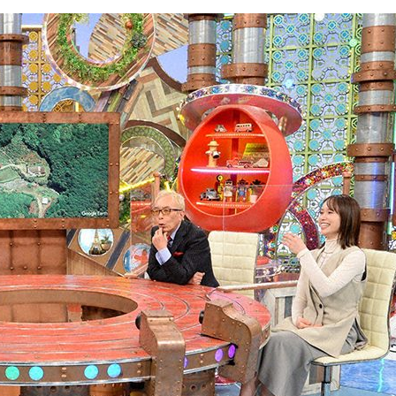
『アイ＝ラブ！げーみん
E齋藤樹愛羅＆佐々木舞
ビュー