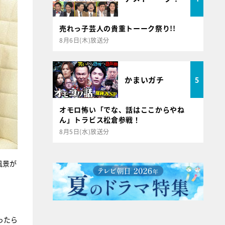
売れっ子芸人の貴重トーーク祭り!!
8月6日(木)放送分
かまいガチ
5
オモロ怖い「でな、話はここからやね
ん」トラビス松倉参戦！
8月5日(水)放送分
風景が
ったら