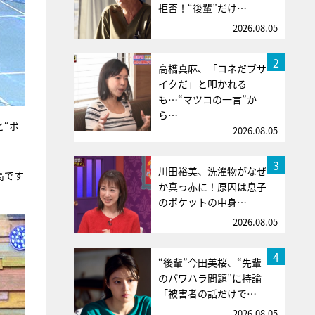
拒否！“後輩”だけ…
2026.08.05
2
高橋真麻、「コネだブサ
イクだ」と叩かれる
も…“マツコの一言”か
ら…
“ポ
2026.08.05
3
川田裕美、洗濯物がなぜ
高です
か真っ赤に！原因は息子
のポケットの中身…
2026.08.05
4
“後輩”今田美桜、“先輩
のパワハラ問題”に持論
「被害者の話だけで…
2026.08.05