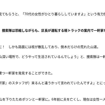
見てもらうと、「70代の女性がひとり暮らししていますよ」という有力
。捜索隊は恐縮しながらも、区長が運転する軽トラックの案内で一軒家
に！ しかも路面には枝が散乱しており、倒木だらけの荒れた山道。
山深い場所で、どうやって生活されているんでしょう」と、捜索隊は一
建つ一軒家を発見することができた。
軒家』のスタッフが）来るんと違うかって言われていたんですよ」とに
は山を下りたためポツンと一軒家に。6年前に夫を亡くし、現在は女性一