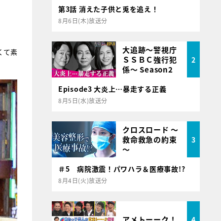
第3話 消えた子供と兎を追え！
8月6日(木)放送分
大追跡～警視庁
くて素
ＳＳＢＣ強行犯
2
係～ Season2
Episode3 大炎上…暴走する正義
8月5日(水)放送分
クロスロード ～
救命救急の約束
3
～
＃5 病院激震！パワハラ＆医療事故!?
8月4日(火)放送分
アメトーーク！
4