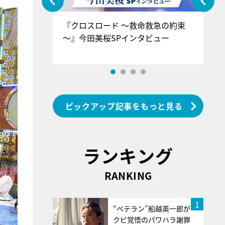
ぐ』＝LOV
『クロスロード ～救命救急の約束
『
香SPインタ
～』今田美桜SPインタビュー
ロ
ン
ピックアップ記事をもっと見る
ランキング
RANKING
1
“ベテラン”船越英一郎が
クビ覚悟のパワハラ謝罪