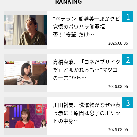
RANKING
1
“ベテラン”船越英一郎がクビ
覚悟のパワハラ謝罪拒
否！“後輩”だけ…
2026.08.05
2
高橋真麻、「コネだブサイク
だ」と叩かれるも…“マツコ
の一言”から…
2026.08.05
3
川田裕美、洗濯物がなぜか真
っ赤に！原因は息子のポケッ
トの中身…
2026.08.05