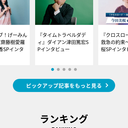
ブ！げーみん
『タイムトラベルダデ
『クロスロー
E齋藤樹愛羅
ィ』ダイアン津田篤宏S
救急の約束
香SPインタ
Pインタビュー
桜SPイ
ピックアップ記事をもっと見る
ランキング