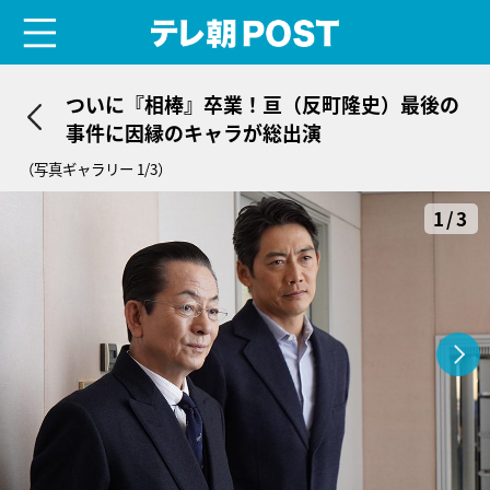
menu
テレ朝POST
ついに『相棒』卒業！亘（反町隆史）最後の
事件に因縁のキャラが総出演
（写真ギャラリー 1/3）
1/3