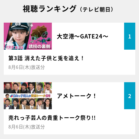
視聴ランキング
（テレビ朝日）
大空港～GATE24～
1
第3話 消えた子供と兎を追え！
8月6日(木)放送分
アメトーーク！
2
売れっ子芸人の貴重トーーク祭り!!
8月6日(木)放送分