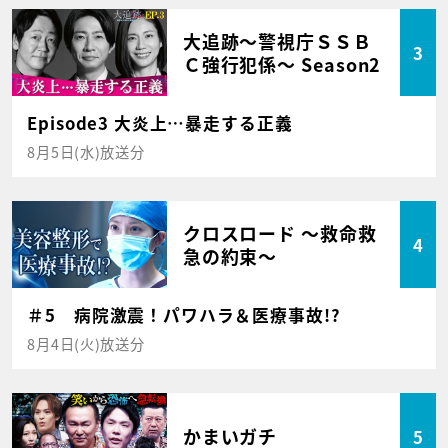
大追跡～警視庁ＳＳＢ
3
Ｃ強行犯係～ Season2
Episode3 大炎上…暴走する正義
8月5日(水)放送分
クロスロード ～救命救
4
急の約束～
＃5 病院激震！パワハラ＆医療事故!?
8月4日(火)放送分
かまいガチ
5