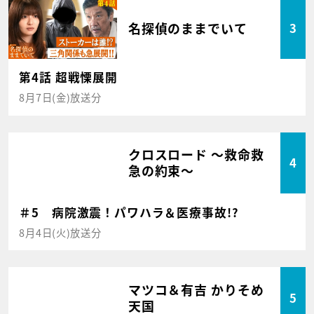
名探偵のままでいて
3
第4話 超戦慄展開
8月7日(金)放送分
クロスロード ～救命救
4
急の約束～
＃5 病院激震！パワハラ＆医療事故!?
8月4日(火)放送分
マツコ＆有吉 かりそめ
5
天国