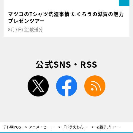
マツコのTシャツ洗濯事情 たくろうの滋賀の魅力
プレゼンツアー
8月7日(金)放送分
公式SNS・RSS
twitter
facebook
rss
テレ朝POST
アニメ・ヒーロー
『ドラえもん』最新作の公開直前！『映画ドラえもん のび太の新恐竜』がテレビ初放送
©藤子プロ・小学館・テレビ朝日・シンエイ・ADK 2020