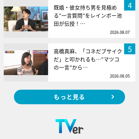
4
既婚・彼女持ち男を見極め
る“一言質問”をレインボー池
田が伝授！…
2026.08.07
5
高橋真麻、「コネだブサイク
だ」と叩かれるも…“マツコ
の一言”から…
2026.08.05
もっと見る