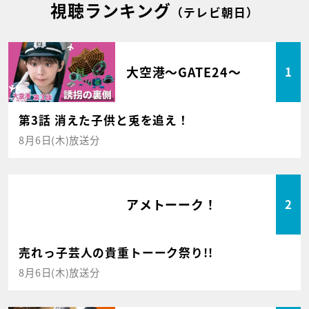
視聴ランキング
（テレビ朝日）
大空港～GATE24～
1
第3話 消えた子供と兎を追え！
8月6日(木)放送分
アメトーーク！
2
売れっ子芸人の貴重トーーク祭り!!
8月6日(木)放送分