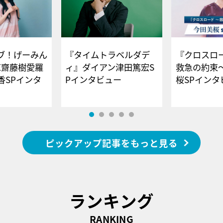
ブ！げーみん
『タイムトラベルダデ
『クロスロー
E齋藤樹愛羅
ィ』ダイアン津田篤宏S
救急の約束
香SPインタ
Pインタビュー
桜SPイ
ピックアップ記事をもっと見る
ランキング
RANKING