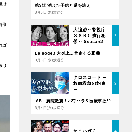
魅せ
第3話 消えた子供と兎を追え！
8月6日(木)放送分
特訓
大追跡～警視庁
ＳＳＢＣ強行犯
2
係～ Season2
れば
Episode3 大炎上…暴走する正義
8月5日(水)放送分
振り
クロスロード ～
救命救急の約束
3
～
＃5 病院激震！パワハラ＆医療事故!?
8月4日(火)放送分
かまいガチ
4