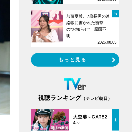
5
加藤夏希、7歳長男の連
絡帳に書かれた衝撃
の“お知らせ” 原因不
明…
2026.08.05
もっと見る
視聴ランキング
（テレビ朝日）
大空港～GATE2
1
4～