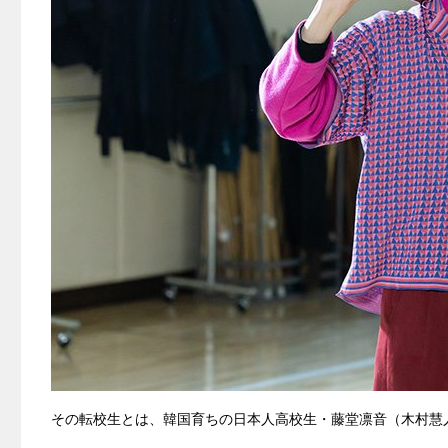
その転校生とは、韓国育ちの日本人高校生・藤堂凛音（木村慧人・FANTA