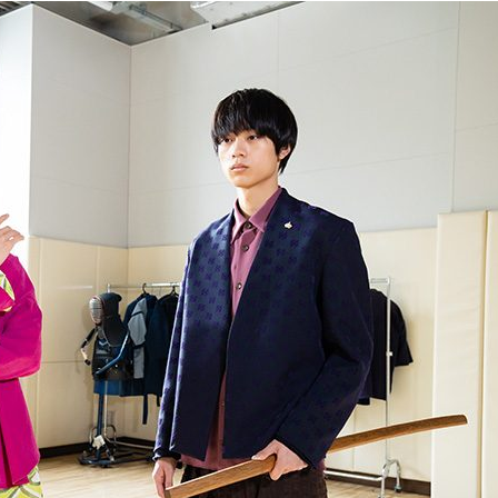
『アイ＝ラブ！げーみん
E齋藤樹愛羅＆佐々木舞
ビュー