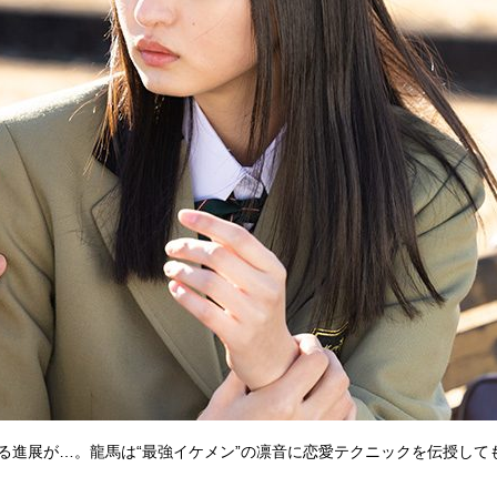
る進展が…。龍馬は“最強イケメン”の凛音に恋愛テクニックを伝授して