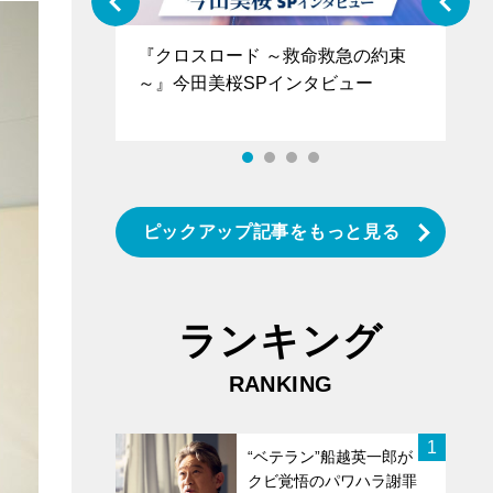
ぐ』＝LOV
『クロスロード ～救命救急の約束
『
香SPインタ
～』今田美桜SPインタビュー
ロ
タ
ピックアップ記事をもっと見る
ランキング
RANKING
1
“ベテラン”船越英一郎が
クビ覚悟のパワハラ謝罪