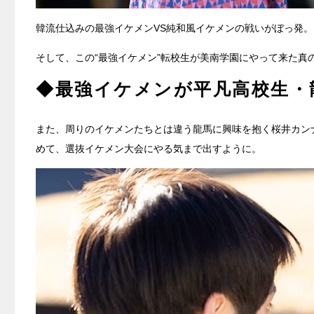
韓流仕込みの最強イケメンVS純和風イケメンの戦いがぼっ発
そして、この“最強イケメン”転校生が美南学園にやって来た真
◆最強イケメンが平凡高校生・
また、周りのイケメンたちとは違う龍馬に興味を抱く桜井カン
めて、選抜イケメン大会にやる気まで出すように。