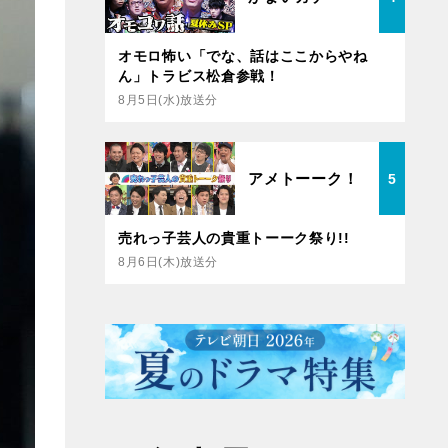
オモロ怖い「でな、話はここからやね
ん」トラビス松倉参戦！
8月5日(水)放送分
アメトーーク！
5
売れっ子芸人の貴重トーーク祭り!!
8月6日(木)放送分