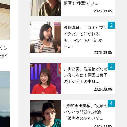
拒否！“後輩”だけ…
2026.08.05
2
高橋真麻、「コネだブサ
イクだ」と叩かれる
も…“マツコの一言”か
ら…
くし
2026.08.05
最強イ
3
川田裕美、洗濯物がなぜ
か真っ赤に！原因は息子
のポケットの中身…
2026.08.05
4
“後輩”今田美桜、“先輩の
パワハラ問題”に持論
「被害者の話だけで…
2026.08.05