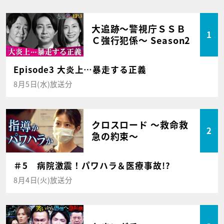
大追跡～警視庁ＳＳＢ
1
Ｃ強行犯係～ Season2
Episode3 大炎上…暴走する正義
8月5日(水)放送分
クロスロード ～救命救
2
急の約束～
＃5 病院激震！パワハラ＆医療事故!?
8月4日(火)放送分