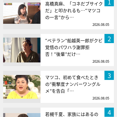
1
高橋真麻、「コネだブサイク
だ」と叩かれるも…“マツコ
の一言”から…
2026.08.05
2
“ベテラン”船越英一郎がクビ
覚悟のパワハラ謝罪拒
否！“後輩”だけ…
2026.08.05
3
マツコ、初めて食べたとき
の“衝撃度ナンバーワングル
メ”を告白「…
2026.08.05
4
若槻千夏、家族にはあるの