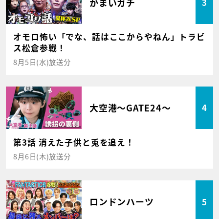
かまいガチ
3
オモロ怖い「でな、話はここからやねん」トラビ
ス松倉参戦！
8月5日(水)放送分
大空港～GATE24～
4
第3話 消えた子供と兎を追え！
8月6日(木)放送分
ロンドンハーツ
5