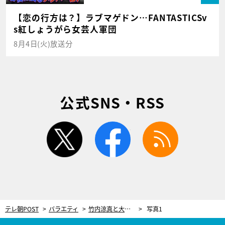
【恋の行方は？】ラブマゲドン…FANTASTICSv
s紅しょうがら女芸人軍団
8月4日(火)放送分
公式SNS・RSS
twitter
facebook
rss
テレ朝POST
バラエティ
竹内涼真と大地真央が「スクラッチ旅」初参戦！雄叫びが止まらない“大当たり”ゲット
写真1