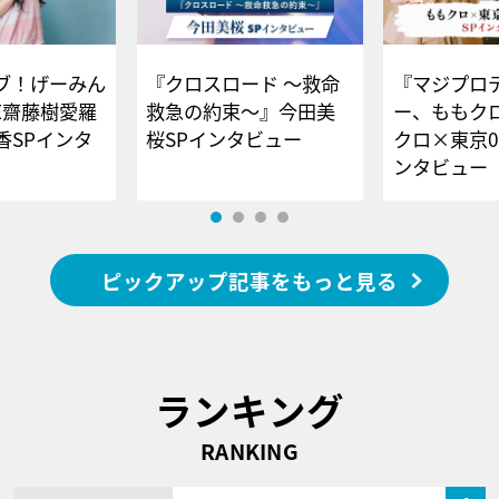
ブ！げーみん
『クロスロード ～救命
『マジプロ
E齋藤樹愛羅
救急の約束～』今田美
ー、ももク
香SPインタ
桜SPインタビュー
クロ×東京0
ンタビュー
ピックアップ記事をもっと見る
ランキング
RANKING