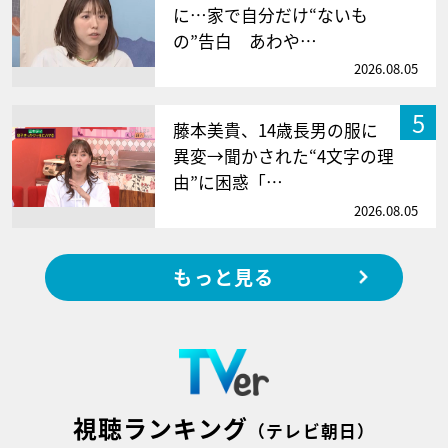
に…家で自分だけ“ないも
の”告白 あわや…
2026.08.05
5
藤本美貴、14歳長男の服に
異変→聞かされた“4文字の理
由”に困惑「…
2026.08.05
もっと見る
視聴ランキング
（テレビ朝日）