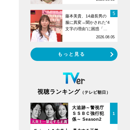
5
藤本美貴、14歳長男の
服に異変→聞かされた“4
文字の理由”に困惑「…
2026.08.05
もっと見る
視聴ランキング
（テレビ朝日）
大追跡～警視庁
ＳＳＢＣ強行犯
1
係～ Season2