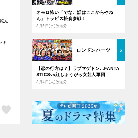
オモロ怖い「でな、話はここからやね
ん」トラビス松倉参戦！
が転ん
8月5日(水)放送分
ッキ
ロンドンハーツ
5
【恋の行方は？】ラブマゲドン…FANTA
STICSvs紅しょうがら女芸人軍団
8月4日(火)放送分
ア
はてブ
スキボタン