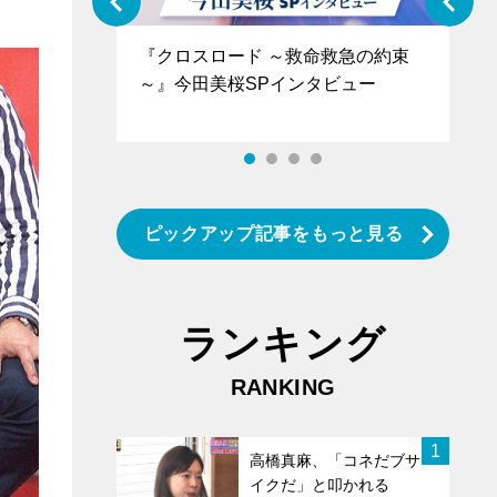
。
ぐ』＝LOV
『クロスロード ～救命救急の約束
『
香SPインタ
～』今田美桜SPインタビュー
ロ
タ
ピックアップ記事をもっと見る
ランキング
RANKING
1
高橋真麻、「コネだブサ
イクだ」と叩かれる