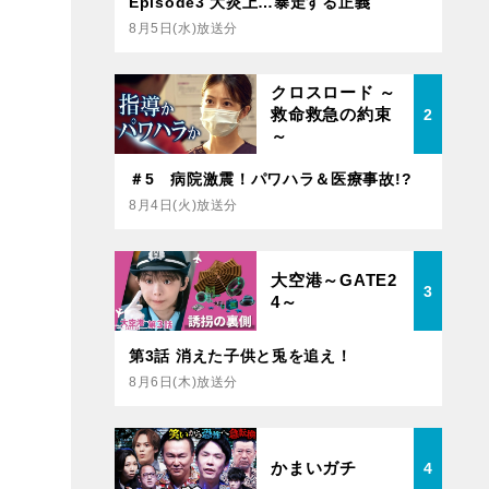
Episode3 大炎上…暴走する正義
8月5日(水)放送分
クロスロード ～
救命救急の約束
2
～
＃5 病院激震！パワハラ＆医療事故!?
8月4日(火)放送分
大空港～GATE2
3
4～
第3話 消えた子供と兎を追え！
8月6日(木)放送分
かまいガチ
4