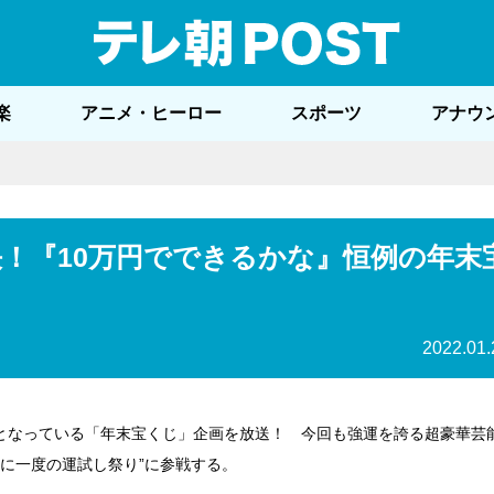
テレ
楽
アニメ・ヒーロー
スポーツ
アナウ
決！『10万円でできるかな』恒例の年末
2022.01.
となっている「年末宝くじ」企画を放送！ 今回も強運を誇る超豪華芸
年に一度の運試し祭り”に参戦する。