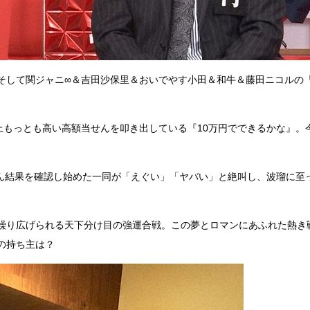
そして関ジャニ∞＆吉田沙保里＆おいでやす小田＆和牛＆藤田ニコルの
上もっとも高い高額当せんを叩き出している『10万円でできるかな』。
せん結果を確認し始めた一同が「えぐい」「ヤバい」と絶叫し、波瑠に至
繰り広げられる天下分け目の強運合戦。この夢とロマンにあふれた熱き
の持ち主は？