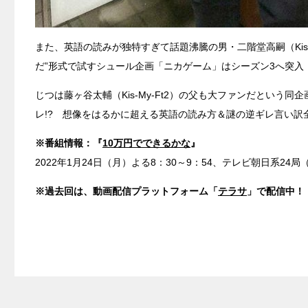
また、英語の読みが独特すぎて話題沸騰の男・二階堂高嗣（Kis
だ”形式で試すシュール企画「ニカゲーム」はシーズン3へ突入
じつは藤ヶ谷太輔（Kis-My-Ft2）の父も大ファンだとい
レ!? 想像をはるかに超える英語の読み方＆謎の逆ギレ言い訳
※番組情報：『
10万円でできるかな
』
2022年1月24日（月）よる8：30～9：54、テレビ朝日系24
※過去回は、動画配信プラットフォーム「
テラサ
」で配信中！