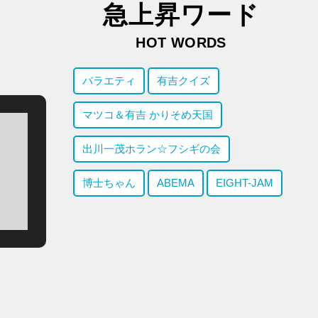
急上昇ワード
HOT WORDS
バラエティ
有吉クイズ
マツコ＆有吉 かりそめ天国
出川一茂ホラン☆フシギの会
博士ちゃん
ABEMA
EIGHT-JAM