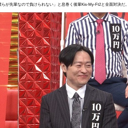
が先輩なので負けられない」と息巻く後輩Kis-My-Ft2と全面対決だ
『アイ＝ラブ！げーみん
E齋藤樹愛羅＆佐々木舞
ビュー