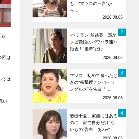
も…“マツコの一言”か
ら…
2026.08.05
2
“ベテラン”船越英一郎が
「西
クビ覚悟のパワハラ謝罪
拒否！“後輩”だけ…
今回は
2026.08.05
3
マツコ、初めて食べたと
っては
きの“衝撃度ナンバーワ
ングルメ”を告白「…
2026.08.05
戦い
4
若槻千夏、家族にはある
のに…家で自分だけ“な
いもの”告白 あわや…
2026.08.05