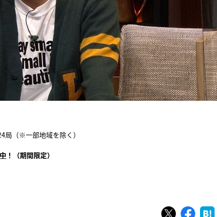
系24局（※⼀部地域を除く）
中
！（期間限定）
ツイート
シェ