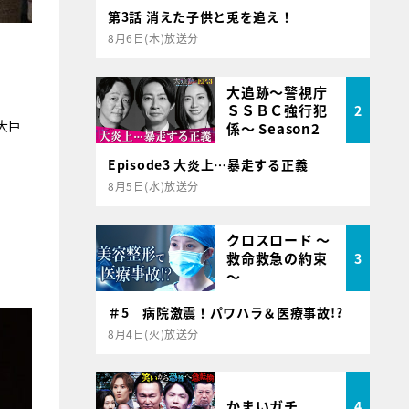
第3話 消えた子供と兎を追え！
8月6日(木)放送分
大追跡～警視庁
ＳＳＢＣ強行犯
2
大巨
係～ Season2
Episode3 大炎上…暴走する正義
8月5日(水)放送分
クロスロード ～
救命救急の約束
3
～
＃5 病院激震！パワハラ＆医療事故!?
8月4日(火)放送分
かまいガチ
4