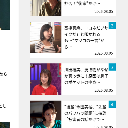
拒否！“後輩”だけ…
2026.08.05
2
高橋真麻、「コネだブサ
イクだ」と叩かれる
も…“マツコの一言”か
ら…
2026.08.05
。
3
川田裕美、洗濯物がなぜ
めら
か真っ赤に！原因は息子
のポケットの中身…
2026.08.05
4
とし
“後輩”今田美桜、“先輩
のパワハラ問題”に持論
「被害者の話だけで…
2026.08.05