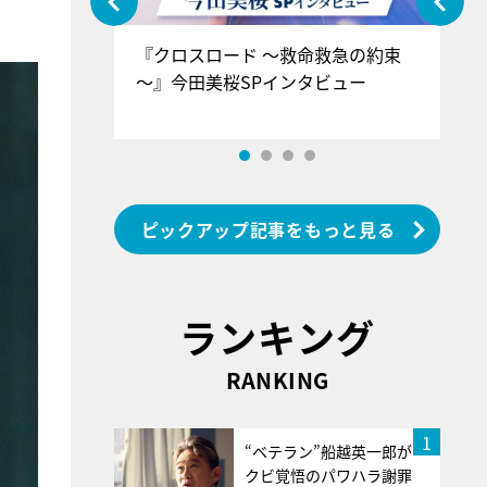
ぐ』＝LOV
『クロスロード ～救命救急の約束
『
香SPインタ
～』今田美桜SPインタビュー
ロ
ン
ピックアップ記事をもっと見る
ランキング
RANKING
1
“ベテラン”船越英一郎が
クビ覚悟のパワハラ謝罪