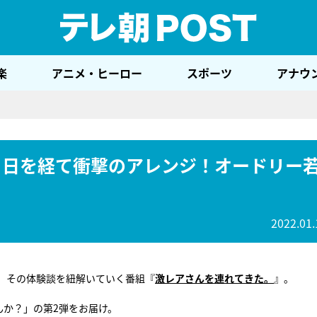
テレ
楽
アニメ・ヒーロー
スポーツ
アナウ
月日を経て衝撃のアレンジ！オードリー
2022.01.
、その体験談を紐解いていく番組『
激レアさんを連れてきた。
』。
んか？」の第2弾をお届け。