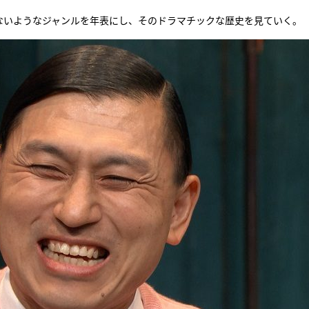
していないようなジャンルを年表にし、そのドラマチックな歴史を見ていく。
『アイ＝ラブ！げーみん
E齋藤樹愛羅＆佐々木舞
ビュー