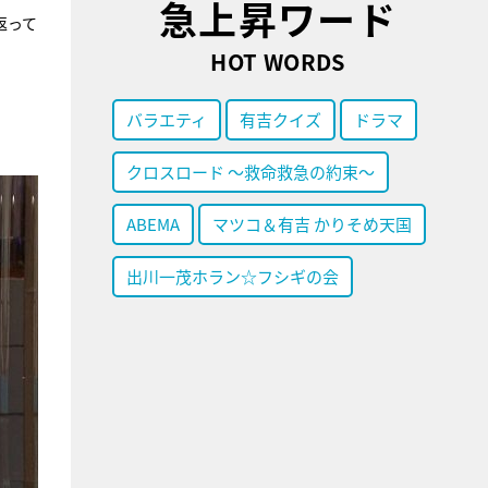
急上昇ワード
返って
HOT WORDS
バラエティ
有吉クイズ
ドラマ
クロスロード ～救命救急の約束～
ABEMA
マツコ＆有吉 かりそめ天国
出川一茂ホラン☆フシギの会