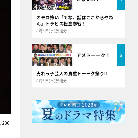
オモロ怖い「でな、話はここからやね
ん」トラビス松倉参戦！
8月5日(水)放送分
アメトーーク！
5
売れっ子芸人の貴重トーーク祭り!!
8月6日(木)放送分
200