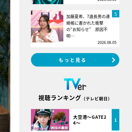
5
加藤夏希、7歳長男の連
絡帳に書かれた衝撃
の“お知らせ” 原因不
明…
2026.08.05
もっと見る
視聴ランキング
（テレビ朝日）
大空港～GATE2
1
4～