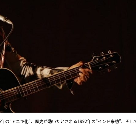
年の“アニキ化”、歴史が動いたとされる1992年の“インド来訪”、そして