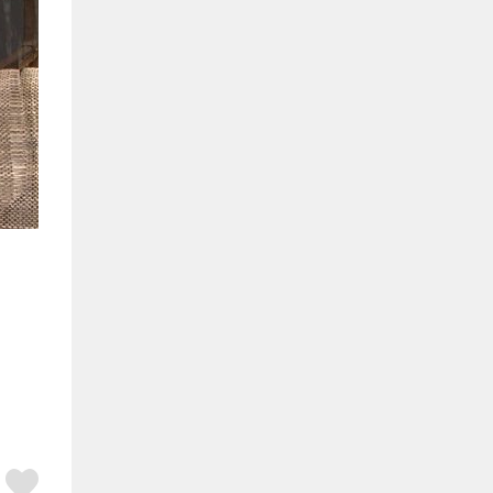
ア
はてブ
スキボタン