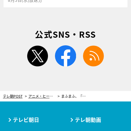
公式SNS・RSS
twitter
facebook
rss
テレ朝POST
アニメ・ヒーロー
まふまふ、『リーマンズクラブ』EDテーマ書き下ろし！タイトル『二千五百万分の一』に込めた意味
テレビ朝日
テレ朝動画