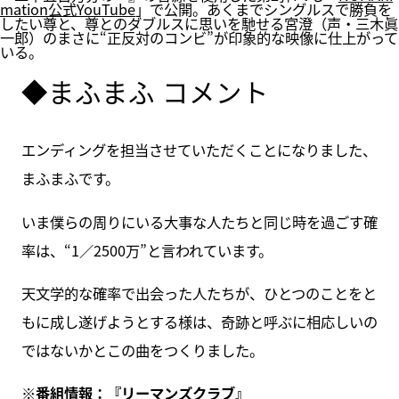
mation公式YouTube
」で公開。あくまでシングルスで勝負を
したい尊と、尊とのダブルスに思いを馳せる宮澄（声・三木眞
一郎）のまさに“正反対のコンビ”が印象的な映像に仕上がって
いる。
◆まふまふ コメント
エンディングを担当させていただくことになりました、
まふまふです。
いま僕らの周りにいる大事な人たちと同じ時を過ごす確
率は、“1／2500万”と言われています。
天文学的な確率で出会った人たちが、ひとつのことをと
もに成し遂げようとする様は、奇跡と呼ぶに相応しいの
ではないかとこの曲をつくりました。
※番組情報：『
リーマンズクラブ
』