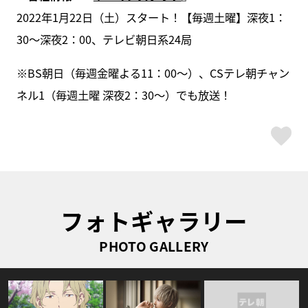
2022年1月22日（土）スタート！【毎週土曜】深夜1：
30～深夜2：00、テレビ朝日系24局
※BS朝日（毎週金曜よる11：00〜）、CSテレ朝チャン
ネル1（毎週土曜 深夜2：30〜）でも放送！
ス
フォトギャラリー
PHOTO GALLERY