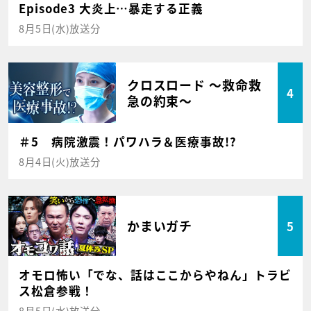
Episode3 大炎上…暴走する正義
8月5日(水)放送分
クロスロード ～救命救
4
急の約束～
＃5 病院激震！パワハラ＆医療事故!?
8月4日(火)放送分
かまいガチ
5
オモロ怖い「でな、話はここからやねん」トラビ
ス松倉参戦！
8月5日(水)放送分