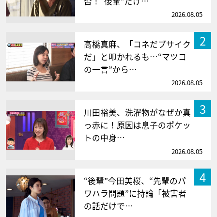
否！“後輩”だけ…
2026.08.05
2
高橋真麻、「コネだブサイク
だ」と叩かれるも…“マツコ
の一言”から…
2026.08.05
3
川田裕美、洗濯物がなぜか真
っ赤に！原因は息子のポケッ
トの中身…
2026.08.05
4
“後輩”今田美桜、“先輩のパ
ワハラ問題”に持論「被害者
の話だけで…