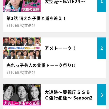
大空港～GATE24～
1
第3話 消えた子供と兎を追え！
8月6日(木)放送分
アメトーーク！
2
売れっ子芸人の貴重トーーク祭り!!
8月6日(木)放送分
大追跡～警視庁ＳＳＢ
3
Ｃ強行犯係～ Season2