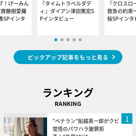
ブ！げーみん
『タイムトラベルダデ
『クロスロー
E齋藤樹愛羅
ィ』ダイアン津田篤宏S
救急の約束
香SPインタ
Pインタビュー
桜SPイ
ピックアップ記事をもっと見る
ランキング
RANKING
1
“ベテラン”船越英一郎がクビ
覚悟のパワハラ謝罪拒