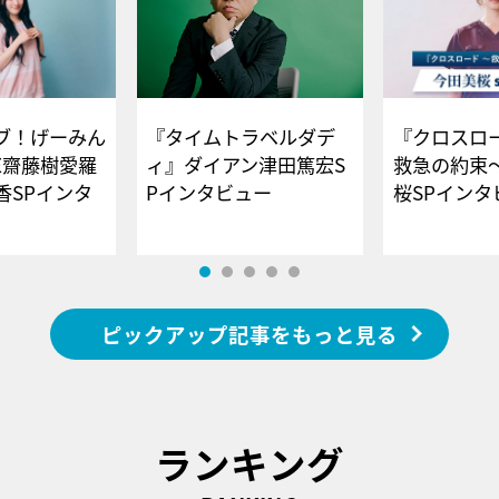
ブ！げーみん
『タイムトラベルダデ
『クロスロー
E齋藤樹愛羅
ィ』ダイアン津田篤宏S
救急の約束
香SPインタ
Pインタビュー
桜SPイ
ピックアップ記事をもっと見る
ランキング