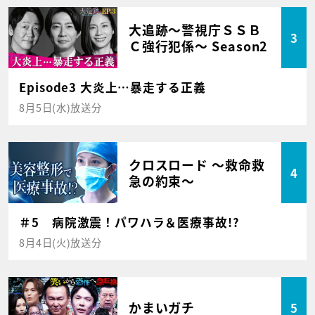
大追跡～警視庁ＳＳＢ
3
Ｃ強行犯係～ Season2
Episode3 大炎上…暴走する正義
8月5日(水)放送分
クロスロード ～救命救
4
急の約束～
＃5 病院激震！パワハラ＆医療事故!?
8月4日(火)放送分
かまいガチ
5