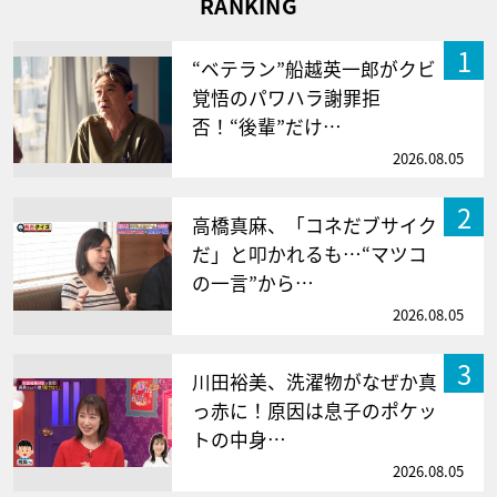
RANKING
1
“ベテラン”船越英一郎がクビ
覚悟のパワハラ謝罪拒
否！“後輩”だけ…
2026.08.05
2
高橋真麻、「コネだブサイク
だ」と叩かれるも…“マツコ
の一言”から…
2026.08.05
3
川田裕美、洗濯物がなぜか真
っ赤に！原因は息子のポケッ
トの中身…
2026.08.05