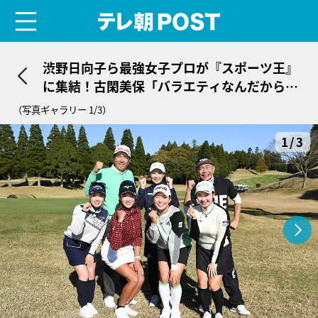
menu
テレ朝POST
渋野日向子ら最強女子プロが『スポーツ王』
に集結！古閑美保「バラエティなんだから声
を張るのよ！」
（写真ギャラリー 1/3）
1/3