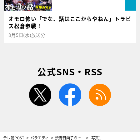
オモロ怖い「でな、話はここからやねん」トラビ
ス松倉参戦！
8月5日(水)放送分
公式SNS・RSS
twitter
facebook
rss
テレ朝POST
バラエティ
渋野日向子ら最強女子プロが『スポーツ王』に集結！古閑美保「バラエティなんだから声を張るのよ！」
写真1