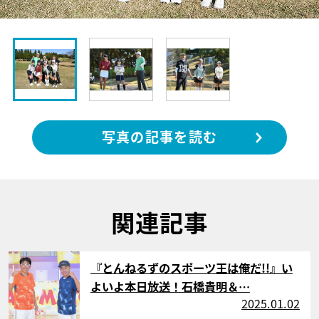
写真の記事を読む
関連記事
サムネイル
『とんねるずのスポーツ王は俺だ!!』い
よいよ本日放送！石橋貴明＆…
2025.01.02