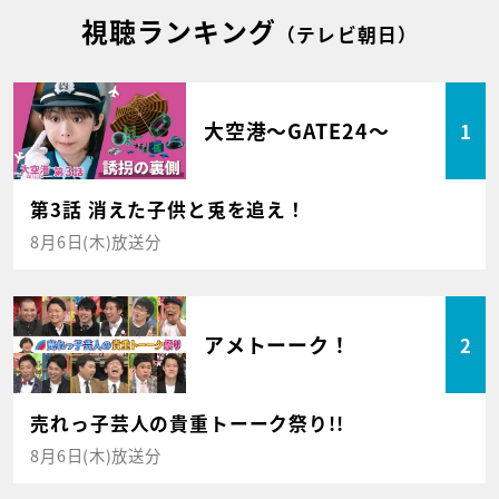
視聴ランキング
（テレビ朝日）
大空港～GATE24～
1
第3話 消えた子供と兎を追え！
8月6日(木)放送分
アメトーーク！
2
売れっ子芸人の貴重トーーク祭り!!
8月6日(木)放送分