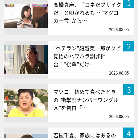
1
高橋真麻、「コネだブサイク
だ」と叩かれるも…“マツコ
の一言”から…
2026.08.05
2
“ベテラン”船越英一郎がクビ
覚悟のパワハラ謝罪拒
否！“後輩”だけ…
2026.08.05
3
マツコ、初めて食べたとき
の“衝撃度ナンバーワングル
メ”を告白「…
2026.08.05
4
若槻千夏、家族にはあるの