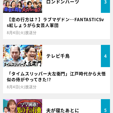
ロンドンハーツ
3
【恋の行方は？】ラブマゲドン…FANTASTICSv
s紅しょうがら女芸人軍団
8月4日(火)放送分
テレビ千鳥
4
「タイムスリッパー大左衛門」江戸時代から大悟
似の侍がやってきた!?
8月4日(火)放送分
夫が寝たあとに
5