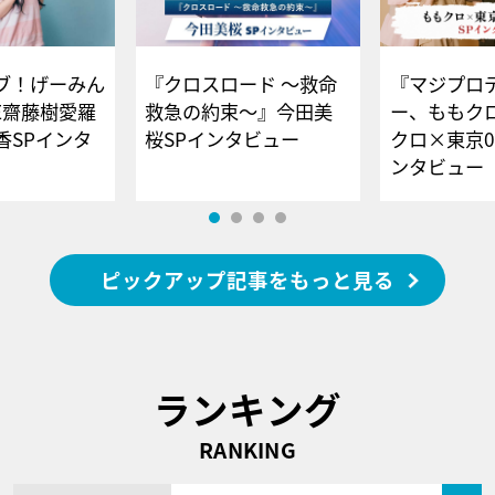
ブ！げーみん
『クロスロード ～救命
『マジプロ
E齋藤樹愛羅
救急の約束～』今田美
ー、ももク
香SPインタ
桜SPインタビュー
クロ×東京0
ンタビュー
ピックアップ記事をもっと見る
ランキング
RANKING