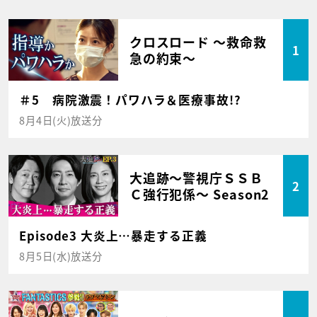
クロスロード ～救命救
1
急の約束～
＃5 病院激震！パワハラ＆医療事故!?
8月4日(火)放送分
大追跡～警視庁ＳＳＢ
2
Ｃ強行犯係～ Season2
Episode3 大炎上…暴走する正義
8月5日(水)放送分