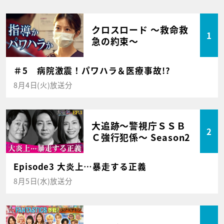
クロスロード ～救命救
1
急の約束～
＃5 病院激震！パワハラ＆医療事故!?
8月4日(火)放送分
大追跡～警視庁ＳＳＢ
2
Ｃ強行犯係～ Season2
Episode3 大炎上…暴走する正義
8月5日(水)放送分