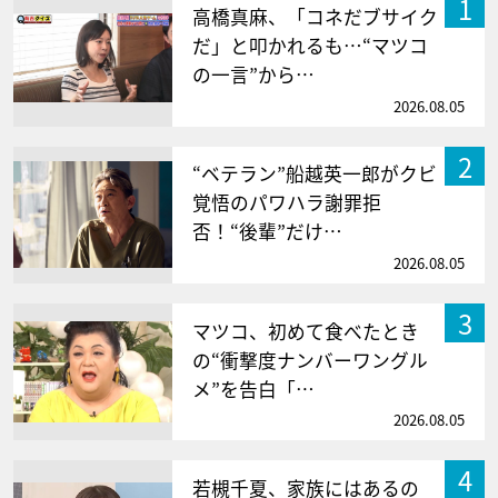
1
高橋真麻、「コネだブサイク
だ」と叩かれるも…“マツコ
の一言”から…
2026.08.05
2
“ベテラン”船越英一郎がクビ
覚悟のパワハラ謝罪拒
否！“後輩”だけ…
2026.08.05
3
マツコ、初めて食べたとき
の“衝撃度ナンバーワングル
メ”を告白「…
2026.08.05
4
若槻千夏、家族にはあるの