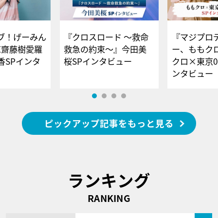
ブ！げーみん
『クロスロード ～救命
『マジプロ
E齋藤樹愛羅
救急の約束～』今田美
ー、ももク
香SPインタ
桜SPインタビュー
クロ×東京0
ンタビュー
ピックアップ記事をもっと見る
ランキング
RANKING