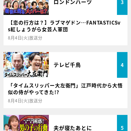
ロンドンハーツ
3
【恋の行方は？】ラブマゲドン…FANTASTICSv
s紅しょうがら女芸人軍団
8月4日(火)放送分
テレビ千鳥
4
「タイムスリッパー大左衛門」江戸時代から大悟
似の侍がやってきた!?
8月4日(火)放送分
夫が寝たあとに
5