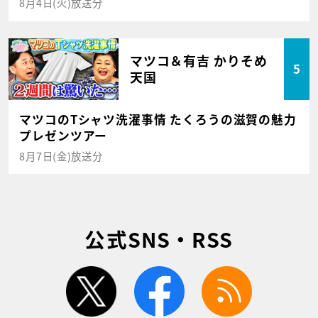
8月4日(火)放送分
マツコ＆有吉 かりそめ
5
天国
マツコのTシャツ洗濯事情 たくろうの滋賀の魅力
プレゼンツアー
8月7日(金)放送分
公式SNS・RSS
twitter
facebook
rss