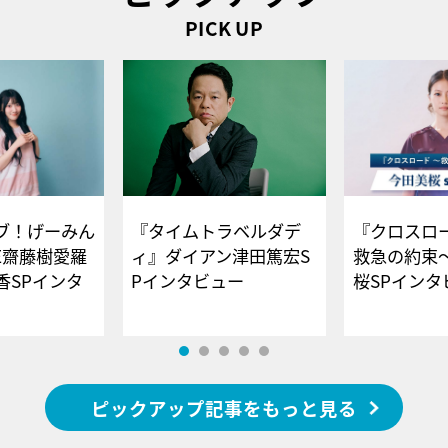
PICK UP
ブ！げーみん
『タイムトラベルダデ
『クロスロー
E齋藤樹愛羅
ィ』ダイアン津田篤宏S
救急の約束
香SPインタ
Pインタビュー
桜SPイ
ピックアップ記事をもっと見る