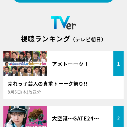
視聴ランキング
（テレビ朝日）
アメトーーク！
1
売れっ子芸人の貴重トーーク祭り!!
8月6日(木)放送分
大空港～GATE24～
2