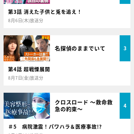
第3話 消えた子供と兎を追え！
8月6日(木)放送分
名探偵のままでいて
3
第4話 超戦慄展開
8月7日(金)放送分
クロスロード ～救命救
4
急の約束～
＃5 病院激震！パワハラ＆医療事故!?