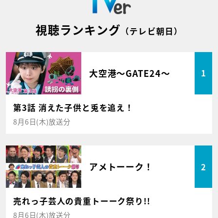
視聴ランキング
（テレビ朝日）
大空港～GATE24～
1
第3話 消えた子供と兎を追え！
8月6日(木)放送分
アメトーーク！
2
売れっ子芸人の貴重トーーク祭り!!
8月6日(木)放送分