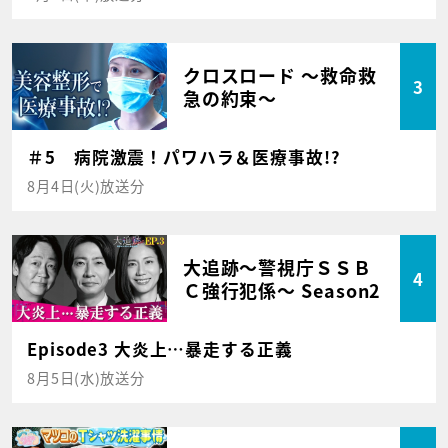
クロスロード ～救命救
3
急の約束～
＃5 病院激震！パワハラ＆医療事故!?
8月4日(火)放送分
大追跡～警視庁ＳＳＢ
4
Ｃ強行犯係～ Season2
Episode3 大炎上…暴走する正義
8月5日(水)放送分