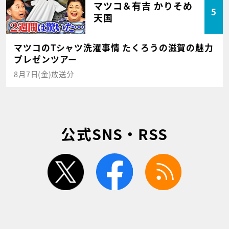
マツコ＆有吉 かりそめ
5
天国
マツコのTシャツ洗濯事情 たくろうの滋賀の魅力
プレゼンツアー
8月7日(金)放送分
公式SNS・RSS
twitter
facebook
rss