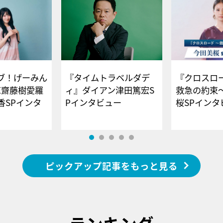
ブ！げーみん
『タイムトラベルダデ
『クロスロー
E齋藤樹愛羅
ィ』ダイアン津田篤宏S
救急の約束
香SPインタ
Pインタビュー
桜SPイ
ピックアップ記事をもっと見る