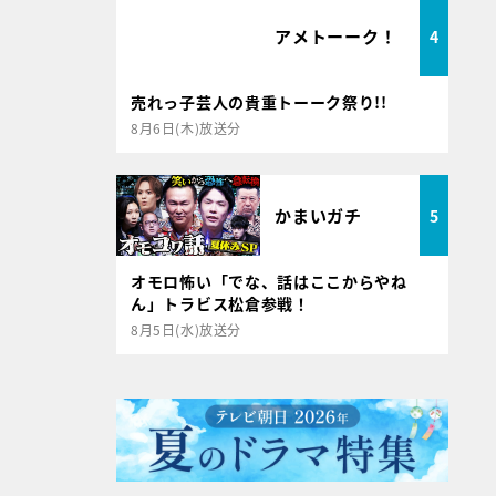
アメトーーク！
4
売れっ子芸人の貴重トーーク祭り!!
8月6日(木)放送分
かまいガチ
5
オモロ怖い「でな、話はここからやね
ん」トラビス松倉参戦！
8月5日(水)放送分