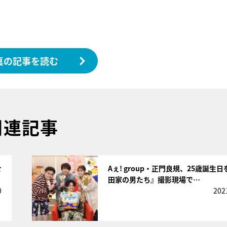
真の記事を読む
関連記事
サムネイル
せ
Aぇ! group・正門良規、25歳誕生
田家の男たち』撮影現場で…
0
202