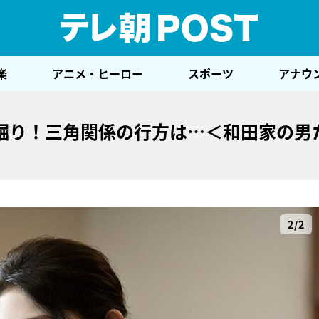
テレ
楽
アニメ・ヒーロー
スポーツ
アナウ
堀り！三角関係の行方は…＜和田家の男
2/2