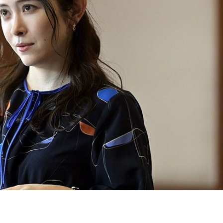
『アイ＝ラブ！げーみん
E齋藤樹愛羅＆佐々木舞
ビュー