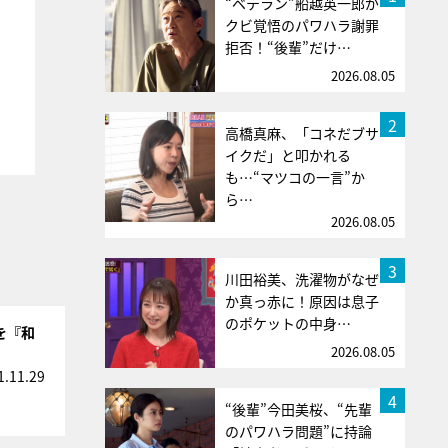
“ベテラン”船越英一郎が
クビ覚悟のパワハラ謝罪
拒否！“後輩”だけ…
2026.08.05
2
高橋真麻、「コネだブサ
イクだ」と叩かれる
も…“マツコの一言”か
ら…
2026.08.05
3
川田裕美、洗濯物がなぜ
か真っ赤に！原因は息子
のポケットの中身…
日を『和
2026.08.05
1.11.29
4
“後輩”今田美桜、“先輩
のパワハラ問題”に持論