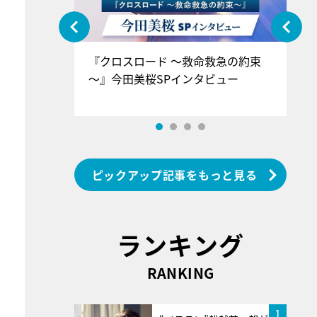
ぐ』＝LOV
『クロスロード ～救命救急の約束
『
香SPインタ
～』今田美桜SPインタビュー
ロ
ン
ピックアップ記事をもっと見る
ランキング
RANKING
1