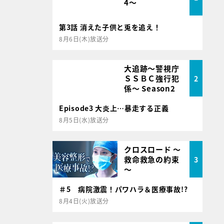
4～
第3話 消えた子供と兎を追え！
8月6日(木)放送分
大追跡～警視庁
ＳＳＢＣ強行犯
2
係～ Season2
Episode3 大炎上…暴走する正義
8月5日(水)放送分
クロスロード ～
救命救急の約束
3
～
＃5 病院激震！パワハラ＆医療事故!?
8月4日(火)放送分