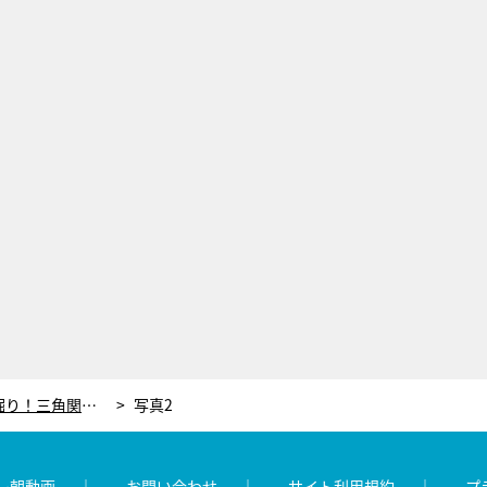
優（相葉雅紀）の恋愛模様を深堀り！三角関係の行方は…＜和田家の男たち＞
写真2
レ朝動画
お問い合わせ
サイト利用規約
プ