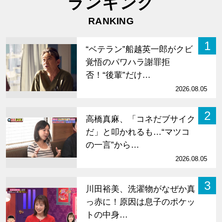
ランキング
RANKING
1
“ベテラン”船越英一郎がクビ
覚悟のパワハラ謝罪拒
否！“後輩”だけ…
2026.08.05
2
高橋真麻、「コネだブサイク
だ」と叩かれるも…“マツコ
の一言”から…
2026.08.05
3
川田裕美、洗濯物がなぜか真
っ赤に！原因は息子のポケッ
トの中身…