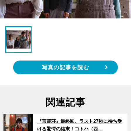
写真の記事を読む
関連記事
サムネイル
『言霊荘』最終回、ラスト27秒に待ち受
ける驚愕の結末！コトハ（西…