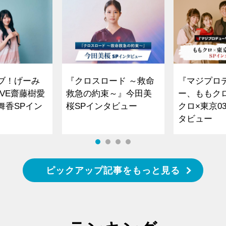
ブ！げーみ
『クロスロード ～救命
『マジプロ
VE齋藤樹愛
救急の約束～』今田美
ー、ももク
舞香SPイン
桜SPインタビュー
クロ×東京0
タビュー
ピックアップ記事をもっと見る