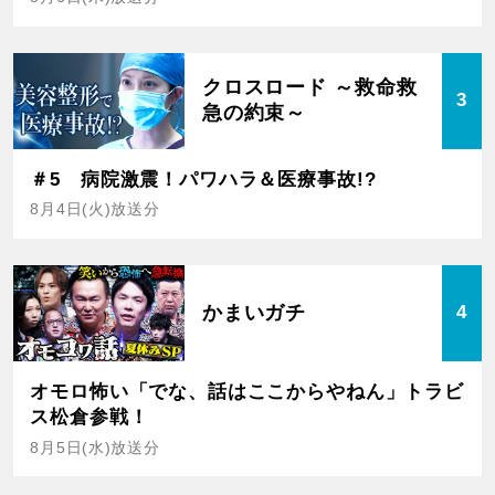
クロスロード ～救命救
3
急の約束～
＃5 病院激震！パワハラ＆医療事故!?
8月4日(火)放送分
かまいガチ
4
オモロ怖い「でな、話はここからやねん」トラビ
ス松倉参戦！
8月5日(水)放送分