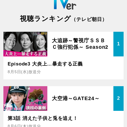
視聴ランキング
（テレビ朝日）
大追跡～警視庁ＳＳＢ
1
Ｃ強行犯係～ Season2
Episode3 大炎上…暴走する正義
8月5日(水)放送分
大空港～GATE24～
2
第3話 消えた子供と兎を追え！
8月6日(木)放送分