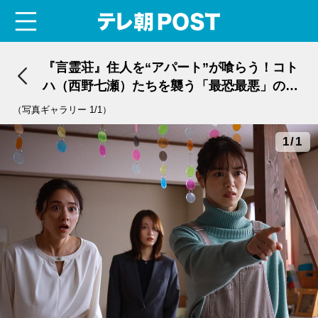
menu
テレ朝POST
『言霊荘』住人を“アパート”が喰らう！コト
ハ（西野七瀬）たちを襲う「最恐最悪」の呪
い
（写真ギャラリー 1/1）
1/1