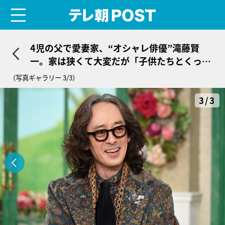
menu
テレ朝POST
4児の父で愛妻家、“オシャレ俳優”滝藤賢
一。家は狭くて大変だが「子供たちとくっつ
いて過ごしたい」
（写真ギャラリー 3/3）
3/3