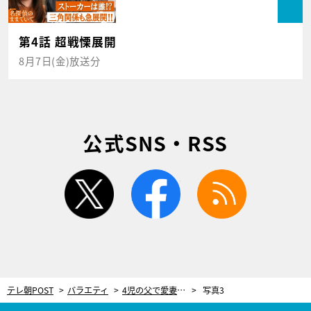
第4話 超戦慄展開
8月7日(金)放送分
公式SNS・RSS
twitter
facebook
rss
テレ朝POST
バラエティ
4児の父で愛妻家、“オシャレ俳優”滝藤賢一。家は狭くて大変だが「子供たちとくっついて過ごしたい」
写真3