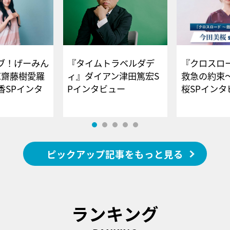
ブ！げーみん
『タイムトラベルダデ
『クロスロー
E齋藤樹愛羅
ィ』ダイアン津田篤宏S
救急の約束
香SPインタ
Pインタビュー
桜SPイ
ピックアップ記事をもっと見る
ランキング