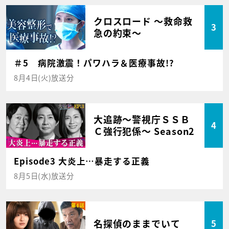
クロスロード ～救命救
3
急の約束～
＃5 病院激震！パワハラ＆医療事故!?
8月4日(火)放送分
大追跡～警視庁ＳＳＢ
4
Ｃ強行犯係～ Season2
Episode3 大炎上…暴走する正義
8月5日(水)放送分
名探偵のままでいて
5