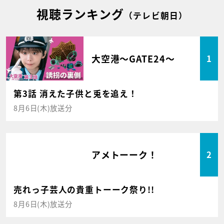
視聴ランキング
（テレビ朝日）
大空港～GATE24～
1
第3話 消えた子供と兎を追え！
8月6日(木)放送分
アメトーーク！
2
売れっ子芸人の貴重トーーク祭り!!
8月6日(木)放送分