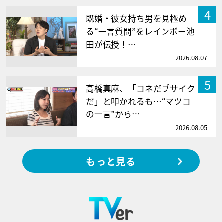
4
既婚・彼女持ち男を見極め
る“一言質問”をレインボー池
田が伝授！…
2026.08.07
5
高橋真麻、「コネだブサイク
だ」と叩かれるも…“マツコ
の一言”から…
2026.08.05
もっと見る