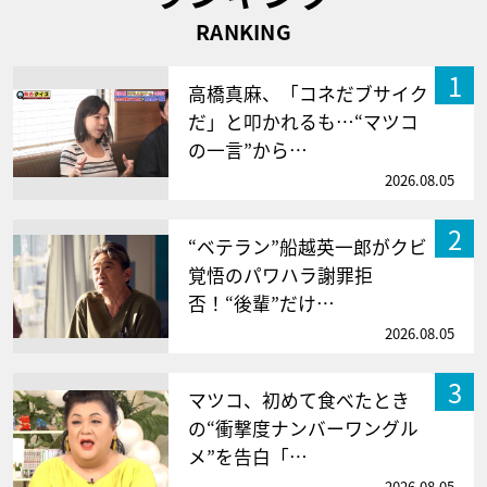
RANKING
1
高橋真麻、「コネだブサイク
だ」と叩かれるも…“マツコ
の一言”から…
2026.08.05
2
“ベテラン”船越英一郎がクビ
覚悟のパワハラ謝罪拒
否！“後輩”だけ…
2026.08.05
3
マツコ、初めて食べたとき
の“衝撃度ナンバーワングル
メ”を告白「…
2026.08.05