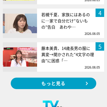
4
若槻千夏、家族にはあるの
に…家で自分だけ“ないも
の”告白 あわや…
2026.08.05
5
藤本美貴、14歳長男の服に
異変→聞かされた“4文字の理
由”に困惑「…
2026.08.05
もっと見る