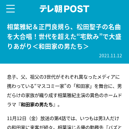
menu
テレ朝POST
相葉雅紀＆正門良規ら、松田聖子の名曲
を大合唱！世代を超えた“宅飲み”で大盛
りあがり＜和田家の男たち＞
2021.11.12
息子、父、祖父の3世代がそれぞれ異なったメディアに
携わっている“マスコミ一家”の「和田家」を舞台に、男
だらけの家族が織り成す相葉雅紀主演の異色のホームド
ラマ『
和田家の男たち
』。
11月12日（金）放送の第4話では、いつもは男3人だけ
の和田家に来客が続々。相葉演じる優の勤務先『バズと