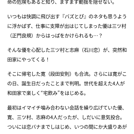
命の危険もあると知り、ますます動揺を隠せない。
いつもは快調に飛び出す『バズとぴ』のネタも思うよう
に浮かばず、仕事に支障が出はじてしまった優は三ツ村
（正門良規）からはっぱをかけられるも…？
そんな優を心配した三ツ村と志麻（石川恋）が、突然和
田家にやってくる！
そこに帰宅した寛（段田安則）も合流。さらには寛がこ
の日、誕生日だったことまで判明。世代を超えた4人が
和田家で楽しく“宅飲み”をはじめる。
最初はイマイチ噛み合わない会話を繰り広げていた優、
寛、三ツ村、志麻の4人だったが、しだいに意気投合。
ついには恋バナまでしはじめ、いつの間にか大盛りあが