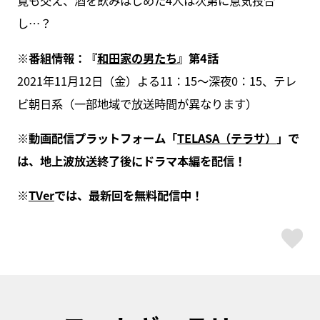
寛も交え、酒を飲みはじめた4人は次第に意気投合
し…？
※番組情報：『
和田家の男たち
』第4話
2021年11月12日（金）よる11：15～深夜0：15、テレ
ビ朝日系（一部地域で放送時間が異なります）
※動画配信プラットフォーム「
TELASA（テラサ）
」で
は、地上波放送終了後にドラマ本編を配信！
※
TVer
では、最新回を無料配信中！
ス