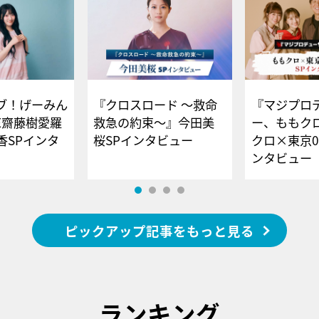
ブ！げーみん
『クロスロード ～救命
『マジプロ
E齋藤樹愛羅
救急の約束～』今田美
ー、ももク
香SPインタ
桜SPインタビュー
クロ×東京0
ンタビュー
ピックアップ記事をもっと見る
ランキング