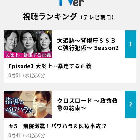
視聴ランキング
（テレビ朝日）
大追跡～警視庁ＳＳＢ
1
Ｃ強行犯係～ Season2
Episode3 大炎上…暴走する正義
8月5日(水)放送分
クロスロード ～救命救
2
急の約束～
＃5 病院激震！パワハラ＆医療事故!?
8月4日(火)放送分