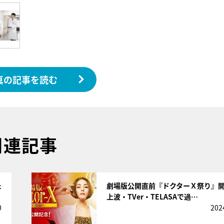
真の記事を読む
関連記事
サムネイル
た
劇場版公開直前『ドクターＸ祭り』
上波・TVer・TELASAで過…
0
202