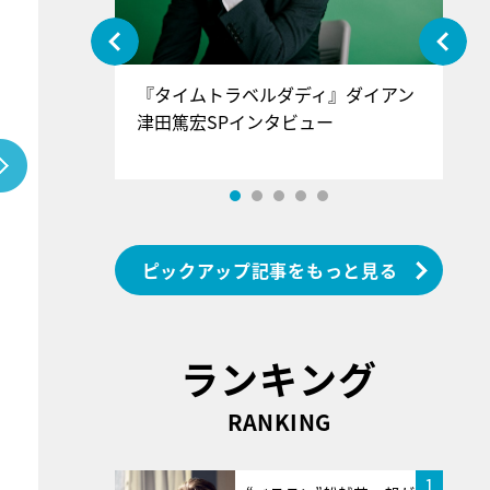
ぐ』＝LOV
『タイムトラベルダディ』ダイアン
『
香SPインタ
津田篤宏SPインタビュー
～
ピックアップ記事をもっと見る
ランキング
RANKING
1