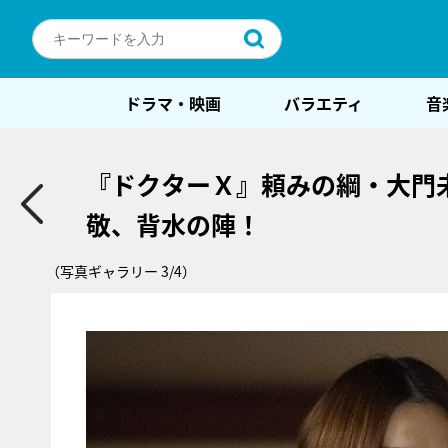
ドラマ・映画
バラエティ
音
『ドクターＸ』頼みの綱・大門
敬、背水の陣！
（写真ギャラリー 3/4）