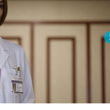
『アイ＝ラブ！げーみん
E齋藤樹愛羅＆佐々木舞
ビュー