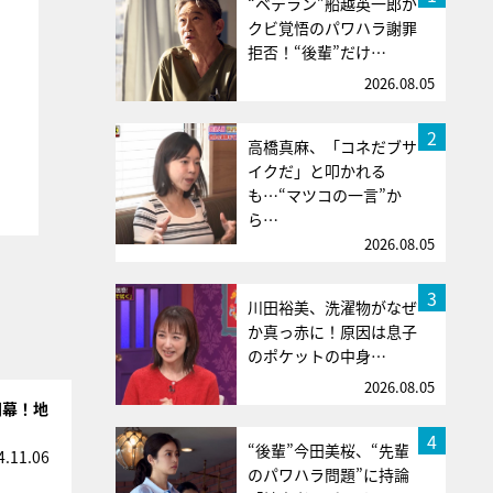
“ベテラン”船越英一郎が
クビ覚悟のパワハラ謝罪
拒否！“後輩”だけ…
2026.08.05
2
高橋真麻、「コネだブサ
イクだ」と叩かれる
も…“マツコの一言”か
ら…
2026.08.05
3
川田裕美、洗濯物がなぜ
か真っ赤に！原因は息子
のポケットの中身…
2026.08.05
開幕！地
4
“後輩”今田美桜、“先輩
4.11.06
のパワハラ問題”に持論