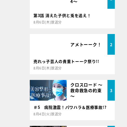
4～
第3話 消えた子供と兎を追え！
8月6日(木)放送分
アメトーーク！
2
売れっ子芸人の貴重トーーク祭り!!
8月6日(木)放送分
クロスロード ～
救命救急の約束
3
～
＃5 病院激震！パワハラ＆医療事故!?
8月4日(火)放送分