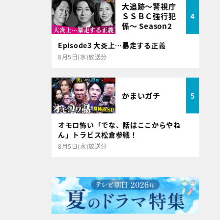
大追跡～警視庁
ＳＳＢＣ強行犯
4
係～ Season2
Episode3 大炎上…暴走する正義
8月5日(水)放送分
かまいガチ
5
オモロ怖い「でな、話はここからやね
ん」トラビス松倉参戦！
8月5日(水)放送分