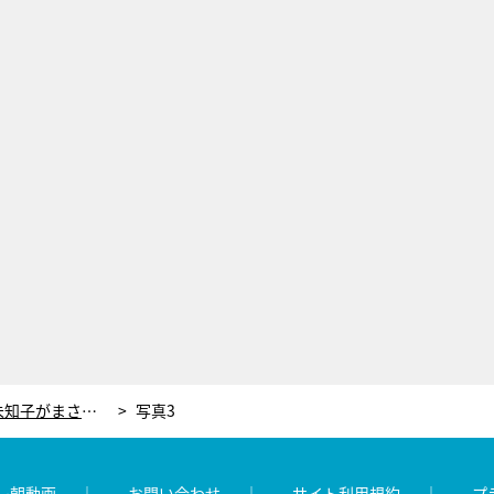
『ドクターＸ』頼みの綱・大門未知子がまさかの「オペしないので」 海老名敬、背水の陣！
写真3
レ朝動画
お問い合わせ
サイト利用規約
プ