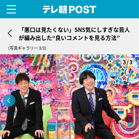
menu
テレ朝POST
「悪口は見たくない」SNS気にしすぎな芸人
が編み出した“良いコメントを見る方法”
（写真ギャラリー 3/3）
3/3