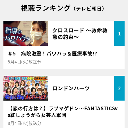
視聴ランキング
（テレビ朝日）
クロスロード ～救命救
1
急の約束～
＃5 病院激震！パワハラ＆医療事故!?
8月4日(火)放送分
ロンドンハーツ
2
【恋の行方は？】ラブマゲドン…FANTASTICSv
s紅しょうがら女芸人軍団
8月4日(火)放送分