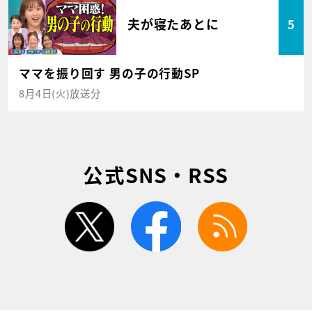
夫が寝たあとに
5
ママを振り回す 男の子の行動SP
8月4日(火)放送分
公式SNS・RSS
twitter
facebook
rss