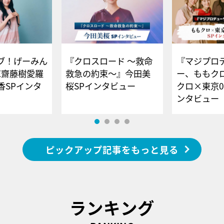
ブ！げーみん
『クロスロード ～救命
『マジプロ
E齋藤樹愛羅
救急の約束～』今田美
ー、ももク
香SPインタ
桜SPインタビュー
クロ×東京0
ンタビュー
ピックアップ記事をもっと見る
ランキング