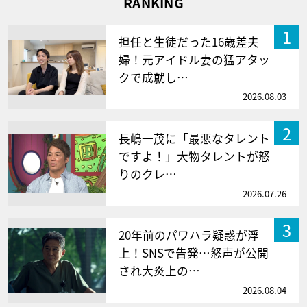
RANKING
1
担任と生徒だった16歳差夫
婦！元アイドル妻の猛アタッ
クで成就し…
2026.08.03
2
長嶋一茂に「最悪なタレント
ですよ！」大物タレントが怒
りのクレ…
2026.07.26
3
20年前のパワハラ疑惑が浮
上！SNSで告発…怒声が公開
され大炎上の…
2026.08.04