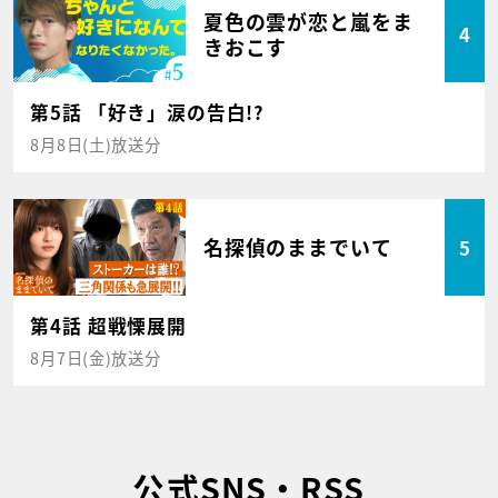
夏色の雲が恋と嵐をま
4
きおこす
第5話 「好き」涙の告白!?
8月8日(土)放送分
名探偵のままでいて
5
第4話 超戦慄展開
8月7日(金)放送分
公式SNS・RSS