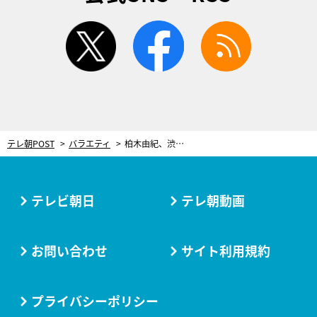
twitter
facebook
rss
テレ朝POST
バラエティ
柏木由紀、渋谷凪咲、めるるが“楽勝なぞなぞ”に挑戦！「9匹のトラが乗ってる乗り物は？」
テレビ朝日
テレ朝動画
お問い合わせ
サイト利用規約
プライバシーポリシー