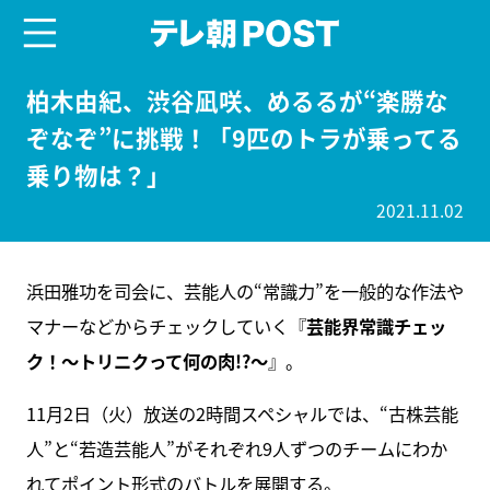
menu
テレ朝POST
柏木由紀、渋谷凪咲、めるるが“楽勝な
ぞなぞ”に挑戦！「9匹のトラが乗ってる
乗り物は？」
2021.11.02
浜田雅功を司会に、芸能人の“常識力”を一般的な作法や
マナーなどからチェックしていく『
芸能界常識チェッ
ク！～トリニクって何の肉!?～
』。
11月2日（火）放送の2時間スペシャルでは、“古株芸能
人”と“若造芸能人”がそれぞれ9人ずつのチームにわか
れてポイント形式のバトルを展開する。