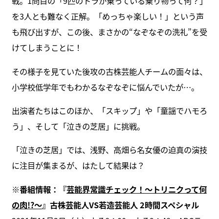
戦。1問目の「9匹のトラが乗っている乗り物って何？」
を3人とも難なく正解。「めっちゃ楽しい！」という声
も飛び出すが、この後、まさかの“なぞなぞの洗礼”を受
けてしまうことに！
その様子を見ていた後攻の古株芸能人チームの面々は、
小学校低学年でもわかるなぞなぞに悩んでいたが…。
出演者たちはこのほか、「スキップ」や「童謡でハモろ
う」、そして「泣きの芝居」に挑戦。
「泣きの芝居」では、浅野、高畑ら名女優の迫真の演技
に注目が集まるが、はたして結果は？
※番組情報：『
芸能界常識チェック！～トリニクって何
の肉!?～
』古株芸能人VS若造芸能人 2時間スペシャル