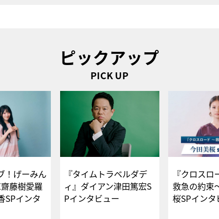
ピックアップ
PICK UP
ブ！げーみん
『タイムトラベルダデ
『クロスロー
E齋藤樹愛羅
ィ』ダイアン津田篤宏S
救急の約束
香SPインタ
Pインタビュー
桜SPイ