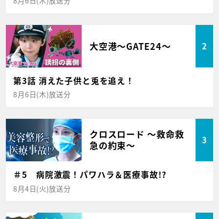
8月6日(木)放送分
大空港～GATE24～
2
第3話 消えた子供と兎を追え！
8月6日(木)放送分
クロスロード ～救命救
3
急の約束～
＃5 病院激震！パワハラ＆医療事故!?
8月4日(火)放送分