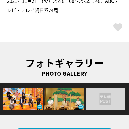
2021年11月2日（火）よる8：00～よる9：48、ABCテ
レビ・テレビ朝日系24局
ス
フォトギャラリー
PHOTO GALLERY