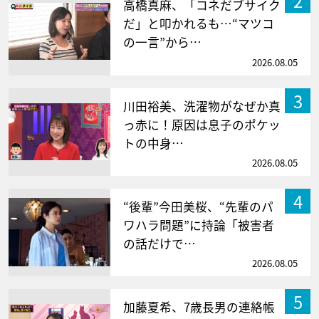
2
高橋真麻、「コネだブサイク
だ」と叩かれるも…“マツコ
の一言”から…
2026.08.05
3
川田裕美、洗濯物がなぜか真
っ赤に！原因は息子のポケッ
トの中身…
2026.08.05
4
“後輩”今田美桜、“先輩のパ
ワハラ問題”に持論「被害者
の話だけで…
2026.08.05
5
加藤夏希、7歳長男の連絡帳