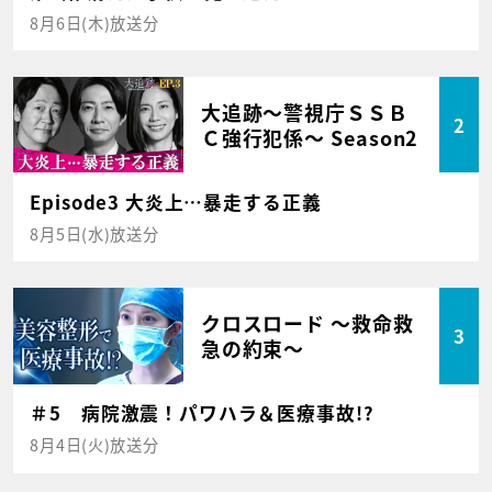
8月6日(木)放送分
大追跡～警視庁ＳＳＢ
2
Ｃ強行犯係～ Season2
Episode3 大炎上…暴走する正義
8月5日(水)放送分
クロスロード ～救命救
3
急の約束～
＃5 病院激震！パワハラ＆医療事故!?
8月4日(火)放送分