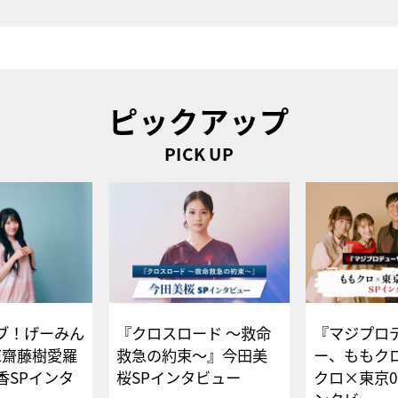
ピックアップ
PICK UP
ブ！げーみん
『クロスロード ～救命
『マジプロ
E齋藤樹愛羅
救急の約束～』今田美
ー、ももク
香SPインタ
桜SPインタビュー
クロ×東京0