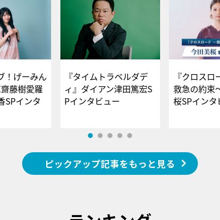
ブ！げーみん
『タイムトラベルダデ
『クロスロー
E齋藤樹愛羅
ィ』ダイアン津田篤宏S
救急の約束
香SPインタ
Pインタビュー
桜SPイ
ピックアップ記事をもっと見る