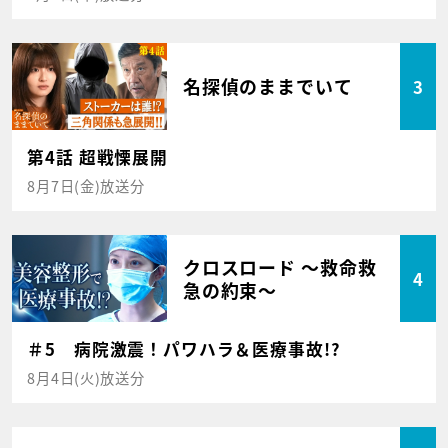
名探偵のままでいて
3
第4話 超戦慄展開
8月7日(金)放送分
クロスロード ～救命救
4
急の約束～
＃5 病院激震！パワハラ＆医療事故!?
8月4日(火)放送分