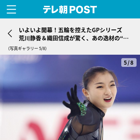
menu
テレ朝POST
いよいよ開幕！五輪を控えたGPシリーズ
荒川静香＆織田信成が驚く、あの逸材の“進
化”「女子でも男子でも戦える」
（写真ギャラリー 5/8）
5/8