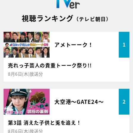
視聴ランキング
（テレビ朝日）
アメトーーク！
1
売れっ子芸人の貴重トーーク祭り!!
8月6日(木)放送分
大空港～GATE24～
2
第3話 消えた子供と兎を追え！
8月6日(木)放送分