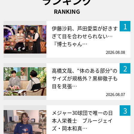
ランキング
RANKING
1
伊藤沙莉、芦田愛菜が好きす
ぎて目を合わせられない…
『博士ちゃん…
2026.08.08
2
高橋文哉、“体のある部分”の
サイズが規格外？黒柳徹子も
目を見張…
2026.08.07
3
メジャー30球団で唯一の日
本人栄養士 ブルージェイ
ズ・岡本和真…