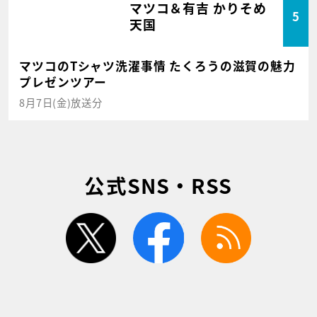
マツコ＆有吉 かりそめ
5
天国
マツコのTシャツ洗濯事情 たくろうの滋賀の魅力
プレゼンツアー
8月7日(金)放送分
公式SNS・RSS
twitter
facebook
rss