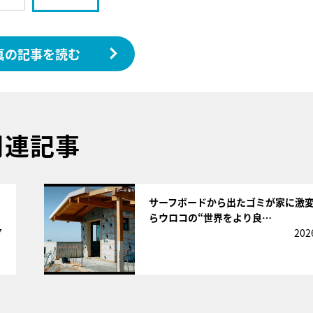
真の記事を読む
関連記事
サムネイル
サーフボードから出たゴミが家に激
らウロコの“世界をより良…
7
202