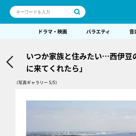
ドラマ・映画
バラエティ
音
いつか家族と住みたい…西伊豆
に来てくれたら」
（写真ギャラリー 5/5）