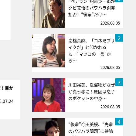
“ベテラン”船越英一郎が
クビ覚悟のパワハラ謝罪
拒否！“後輩”だけ…
2026.08.05
2
高橋真麻、「コネだブサ
イクだ」と叩かれる
も…“マツコの一言”か
ら…
2026.08.05
3
川田裕美、洗濯物がなぜ
変！目か
か真っ赤に！原因は息子
のポケットの中身…
6.07.24
2026.08.05
4
“後輩”今田美桜、“先輩
のパワハラ問題”に持論