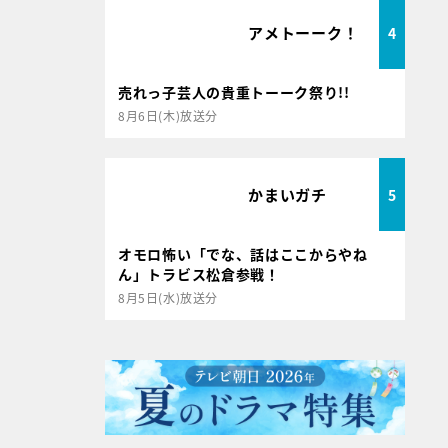
アメトーーク！
4
売れっ子芸人の貴重トーーク祭り!!
8月6日(木)放送分
かまいガチ
5
オモロ怖い「でな、話はここからやね
ん」トラビス松倉参戦！
8月5日(水)放送分