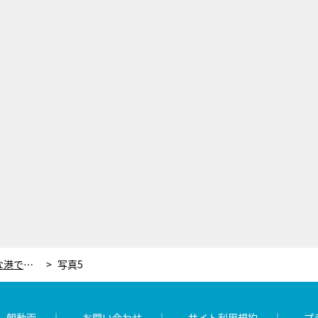
いつか家族と住みたい…西伊豆の静かな港で夢の別荘暮らし「困った時にここに来てくれたら」
写真5
レ朝動画
お問い合わせ
サイト利用規約
プ