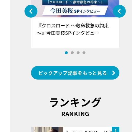
ぐ』＝LOV
『クロスロード ～救命救急の約束
『
香SPインタ
～』今田美桜SPインタビュー
ロ
ン
ピックアップ記事をもっと見る
ランキング
RANKING
1