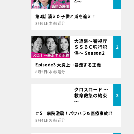
4～
第3話 消えた子供と兎を追え！
8月6日(木)放送分
大追跡～警視庁
ＳＳＢＣ強行犯
2
係～ Season2
Episode3 大炎上…暴走する正義
8月5日(水)放送分
クロスロード ～
救命救急の約束
3
～
＃5 病院激震！パワハラ＆医療事故!?
8月4日(火)放送分