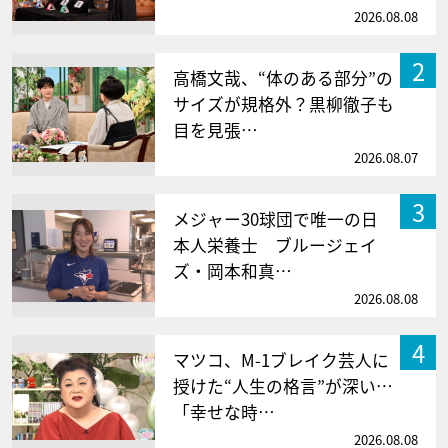
2026.08.08
2
高橋文哉、“体のある部分”の
サイズが規格外？黒柳徹子も
目を見張…
2026.08.07
3
メジャー30球団で唯一の日
本人栄養士 ブルージェイ
ズ・岡本和真…
2026.08.08
4
マツコ、M-1ブレイク芸人に
授けた“人生の格言”が深い…
「幸せな時…
2026.08.08