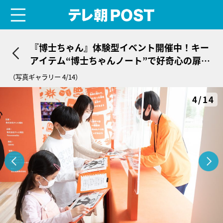
menu
テレ朝POST
『博士ちゃん』体験型イベント開催中！キー
アイテム“博士ちゃんノート”で好奇心の扉を
開こう
（写真ギャラリー 4/14）
4/14