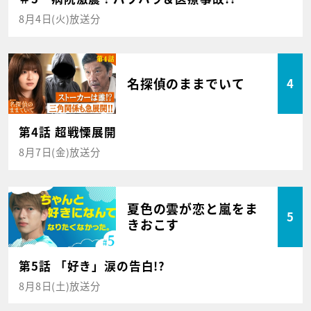
8月4日(火)放送分
名探偵のままでいて
4
第4話 超戦慄展開
8月7日(金)放送分
夏色の雲が恋と嵐をま
5
きおこす
第5話 「好き」涙の告白!?
8月8日(土)放送分