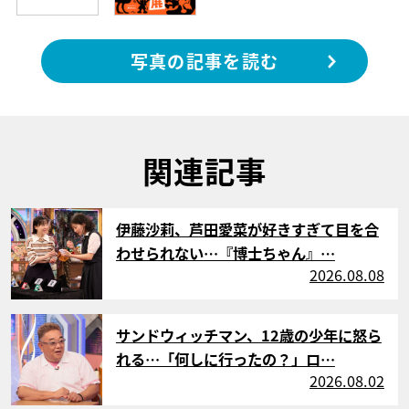
写真の記事を読む
関連記事
サムネイル
伊藤沙莉、芦田愛菜が好きすぎて目を合
わせられない…『博士ちゃん』…
2026.08.08
サムネイル
サンドウィッチマン、12歳の少年に怒ら
れる…「何しに行ったの？」ロ…
2026.08.02