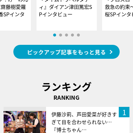
E齋藤樹愛羅
ィ』ダイアン津田篤宏S
救急の約束
香SPインタ
Pインタビュー
桜SPイ
ピックアップ記事をもっと見る
ランキング
RANKING
1
伊藤沙莉、芦田愛菜が好きす
ぎて目を合わせられない…
『博士ちゃん…