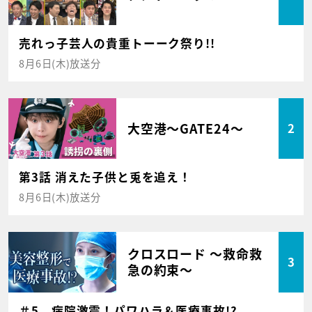
売れっ子芸人の貴重トーーク祭り!!
8月6日(木)放送分
大空港～GATE24～
2
第3話 消えた子供と兎を追え！
8月6日(木)放送分
クロスロード ～救命救
3
急の約束～
＃5 病院激震！パワハラ＆医療事故!?