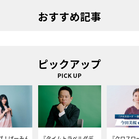
おすすめ記事
ピックアップ
PICK UP
ブ！げーみん
『タイムトラベルダデ
『クロスロー