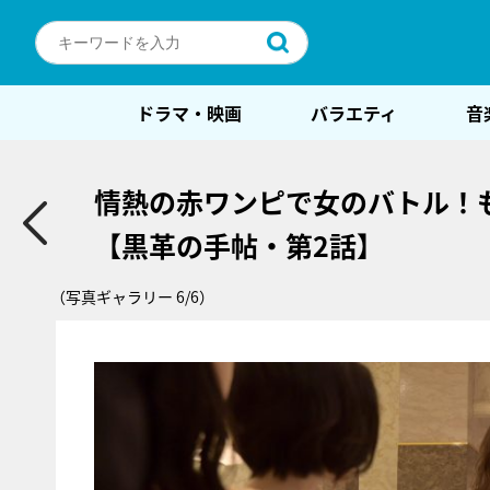
ドラマ・映画
バラエティ
音
情熱の赤ワンピで女のバトル！
【黒革の手帖・第2話】
（写真ギャラリー 6/6）