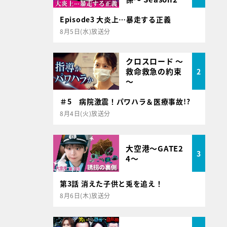
Episode3 大炎上…暴走する正義
8月5日(水)放送分
クロスロード ～
救命救急の約束
2
～
＃5 病院激震！パワハラ＆医療事故!?
8月4日(火)放送分
大空港～GATE2
3
4～
第3話 消えた子供と兎を追え！
8月6日(木)放送分