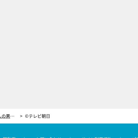
情熱の赤ワンピで女のバトル！もう一人の悪女・波子（仲里依紗）が遂に覚醒【黒革の手帖・第2話】
©テレビ朝日