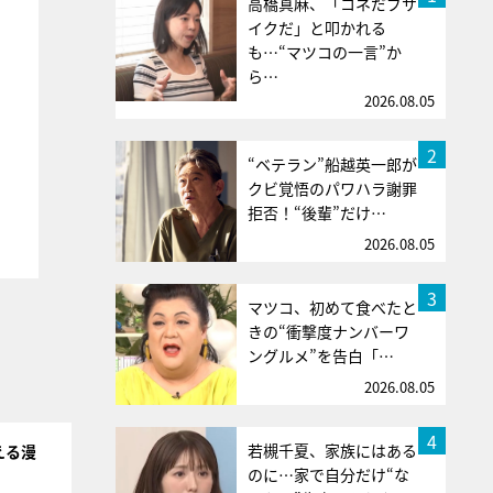
高橋真麻、「コネだブサ
イクだ」と叩かれる
も…“マツコの一言”か
ら…
2026.08.05
2
“ベテラン”船越英一郎が
クビ覚悟のパワハラ謝罪
拒否！“後輩”だけ…
2026.08.05
3
マツコ、初めて食べたと
きの“衝撃度ナンバーワ
ングルメ”を告白「…
2026.08.05
4
若槻千夏、家族にはある
える漫
のに…家で自分だけ“な