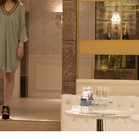
『アイ＝ラブ！げーみん
E齋藤樹愛羅＆佐々木舞
ビュー