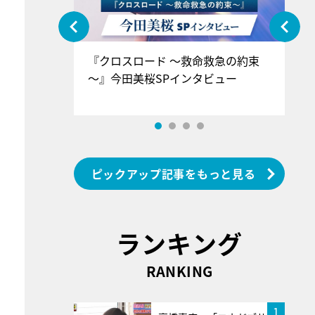
ぐ』＝LOV
『クロスロード ～救命救急の約束
『
香SPインタ
～』今田美桜SPインタビュー
ロ
ン
ピックアップ記事をもっと見る
ランキング
RANKING
1