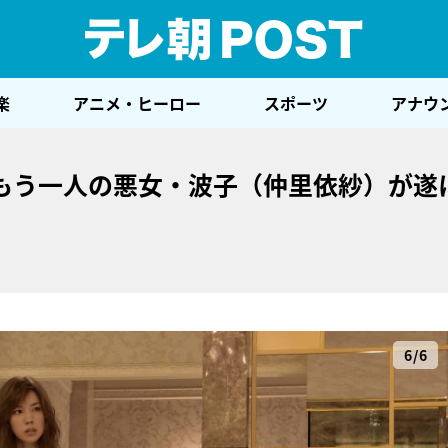
テレ
楽
アニメ・ヒーロー
スポーツ
アナウ
もう一人の悪女・波子（仲里依紗）が遂
6/6