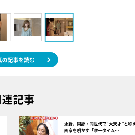
真の記事を読む
関連記事
サムネイル
中
永野、同郷・同世代で“大天才”と称
画家を明かす「唯一タイム…