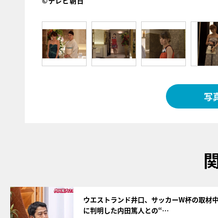
©テレビ朝日
写
サムネイル
ウエストランド井口、サッカーW杯の取材
に判明した内田篤人との“…