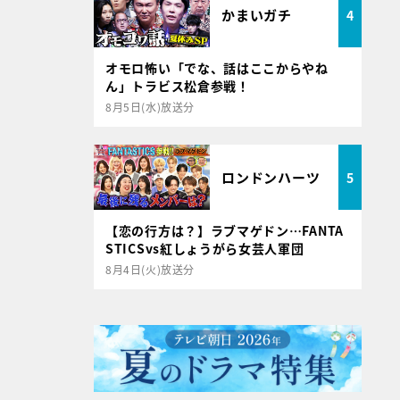
かまいガチ
4
オモロ怖い「でな、話はここからやね
ん」トラビス松倉参戦！
8月5日(水)放送分
ロンドンハーツ
5
【恋の行方は？】ラブマゲドン…FANTA
STICSvs紅しょうがら女芸人軍団
8月4日(火)放送分