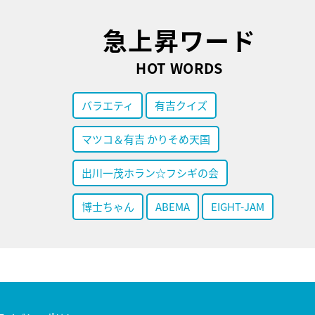
急上昇ワード
HOT WORDS
バラエティ
有吉クイズ
マツコ＆有吉 かりそめ天国
出川一茂ホラン☆フシギの会
博士ちゃん
ABEMA
EIGHT-JAM