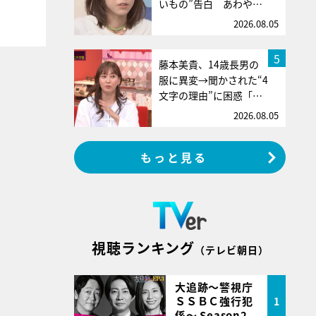
いもの”告白 あわや…
2026.08.05
5
藤本美貴、14歳長男の
服に異変→聞かされた“4
文字の理由”に困惑「…
2026.08.05
もっと見る
視聴ランキング
（テレビ朝日）
大追跡～警視庁
ＳＳＢＣ強行犯
1
係～ Season2