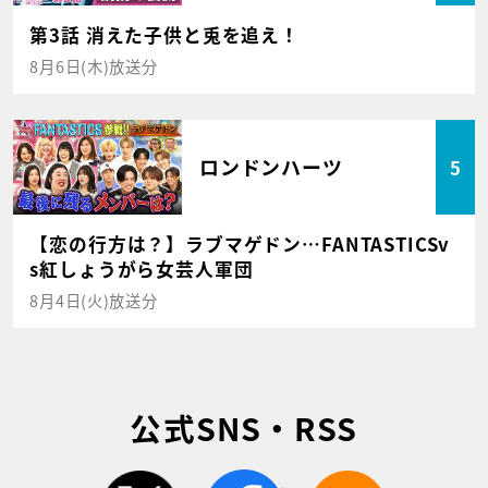
第3話 消えた子供と兎を追え！
8月6日(木)放送分
ロンドンハーツ
5
【恋の行方は？】ラブマゲドン…FANTASTICSv
s紅しょうがら女芸人軍団
8月4日(火)放送分
公式SNS・RSS
twitter
facebook
rss