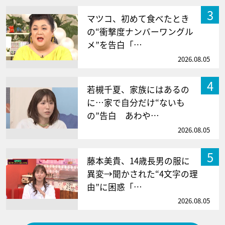
3
マツコ、初めて食べたとき
の“衝撃度ナンバーワングル
メ”を告白「…
2026.08.05
4
若槻千夏、家族にはあるの
に…家で自分だけ“ないも
の”告白 あわや…
2026.08.05
5
藤本美貴、14歳長男の服に
異変→聞かされた“4文字の理
由”に困惑「…
2026.08.05