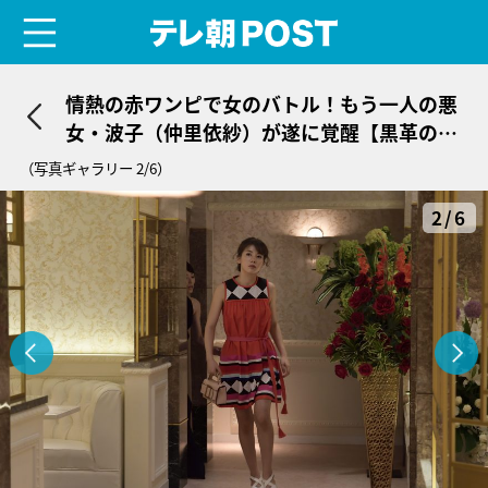
menu
テレ朝POST
情熱の赤ワンピで女のバトル！もう一人の悪
女・波子（仲里依紗）が遂に覚醒【黒革の手
帖・第2話】
（写真ギャラリー 2/6）
2/6