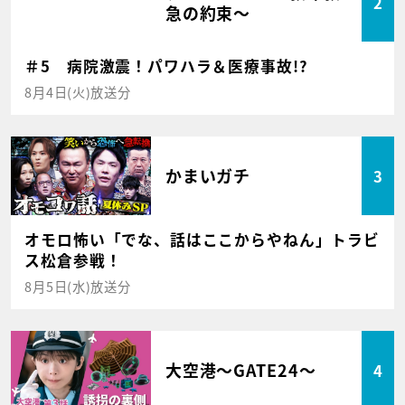
2
急の約束～
＃5 病院激震！パワハラ＆医療事故!?
8月4日(火)放送分
かまいガチ
3
オモロ怖い「でな、話はここからやねん」トラビ
ス松倉参戦！
8月5日(水)放送分
大空港～GATE24～
4