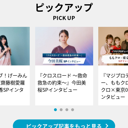
ピックアップ
PICK UP
ブ！げーみん
『クロスロード ～救命
『マジプロ
E齋藤樹愛羅
救急の約束～』今田美
ー、ももク
香SPインタ
桜SPインタビュー
クロ×東京0
ンタビュー
ピックアップ記事をもっと見る