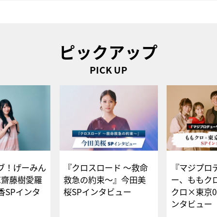
ピックアップ
PICK UP
ブ！げーみん
『クロスロード ～救命
『マジプロ
E齋藤樹愛羅
救急の約束～』今田美
ー、ももク
香SPインタ
桜SPインタビュー
クロ×東京0
ンタビュー