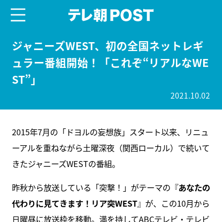
menu
テレ朝POST
ジャニーズWEST、初の全国ネットレギ
ュラー番組開始！「これぞ“リアルなWE
ST”」
2021.10.02
2015年7月の「ドヨルの妄想族」スタート以来、リニュ
ーアルを重ねながら土曜深夜（関西ローカル）で続いて
きたジャニーズWESTの番組。
昨秋から放送している「突撃！」がテーマの『
あなたの
代わりに見てきます！リア突WEST
』が、この10月から
日曜昼に放送枠を移動。満を持してABCテレビ・テレビ