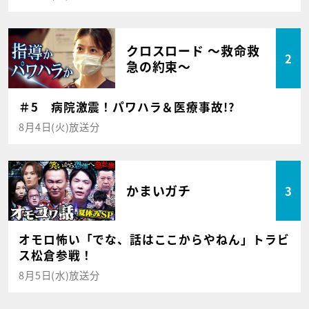
クロスロード ～救命救
2
急の約束～
＃5 病院激震！パワハラ＆医療事故!?
8月4日(火)放送分
かまいガチ
3
オモロ怖い「でな、話はここからやねん」トラビ
ス松倉参戦！
8月5日(水)放送分