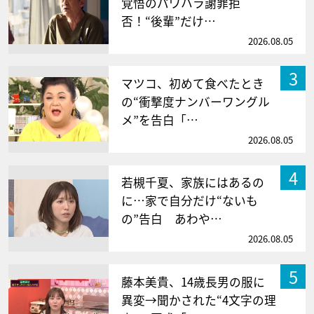
覚悟のパワハラ謝罪拒
否！“後輩”だけ…
2026.08.05
3
マツコ、初めて食べたとき
の“衝撃度ナンバーワングル
メ”を告白「…
2026.08.05
4
若槻千夏、家族にはあるの
に…家で自分だけ“ないも
の”告白 あわや…
2026.08.05
5
藤本美貴、14歳長男の服に
異変→聞かされた“4文字の理