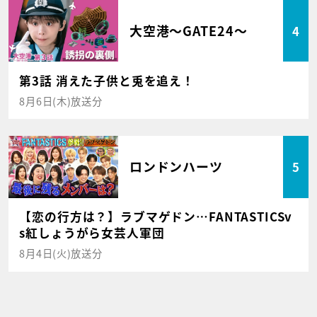
大空港～GATE24～
4
第3話 消えた子供と兎を追え！
8月6日(木)放送分
ロンドンハーツ
5
【恋の行方は？】ラブマゲドン…FANTASTICSv
s紅しょうがら女芸人軍団
8月4日(火)放送分