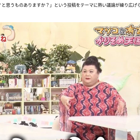
い？と思うものありますか？」という投稿をテーマに熱い議論が繰り広げ
『アイ＝ラブ！げーみん
E齋藤樹愛羅＆佐々木舞
ビュー