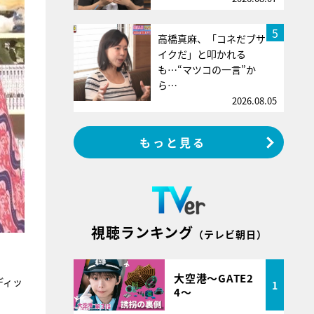
5
高橋真麻、「コネだブサ
イクだ」と叩かれる
も…“マツコの一言”か
ら…
2026.08.05
もっと見る
視聴ランキング
（テレビ朝日）
大空港～GATE2
ディッ
1
4～