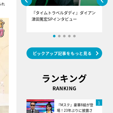
られ
ぐ』＝LOV
『タイムトラベルダディ』ダイアン
『
香SPインタ
津田篤宏SPインタビュー
～
ピックアップ記事をもっと見る
ランキング
RANKING
1
『Mステ』豪華8組が登
場！23年ぶりに披露さ