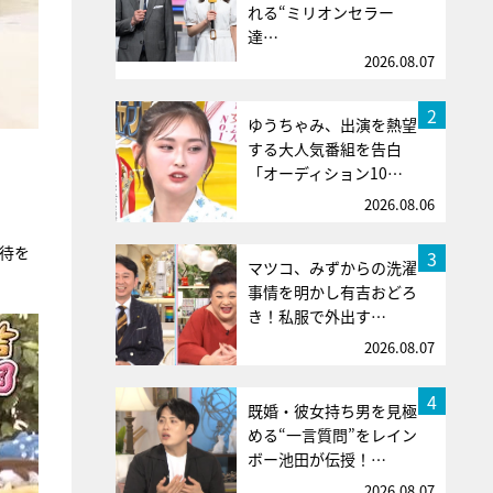
れる“ミリオンセラー
達…
2026.08.07
2
ゆうちゃみ、出演を熱望
する大人気番組を告白
「オーディション10…
2026.08.06
期待を
3
マツコ、みずからの洗濯
事情を明かし有吉おどろ
き！私服で外出す…
2026.08.07
4
既婚・彼女持ち男を見極
める“一言質問”をレイン
ボー池田が伝授！…
2026.08.07