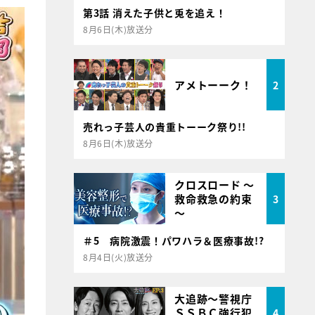
第3話 消えた子供と兎を追え！
8月6日(木)放送分
アメトーーク！
2
売れっ子芸人の貴重トーーク祭り!!
8月6日(木)放送分
クロスロード ～
救命救急の約束
3
～
＃5 病院激震！パワハラ＆医療事故!?
8月4日(火)放送分
大追跡～警視庁
ＳＳＢＣ強行犯
4