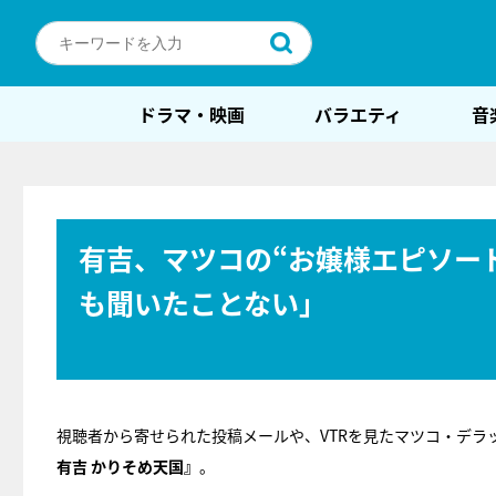
ドラマ・映画
バラエティ
音
有吉、マツコの“お嬢様エピソー
も聞いたことない」
視聴者から寄せられた投稿メールや、VTRを見たマツコ・デ
有吉 かりそめ天国』
。