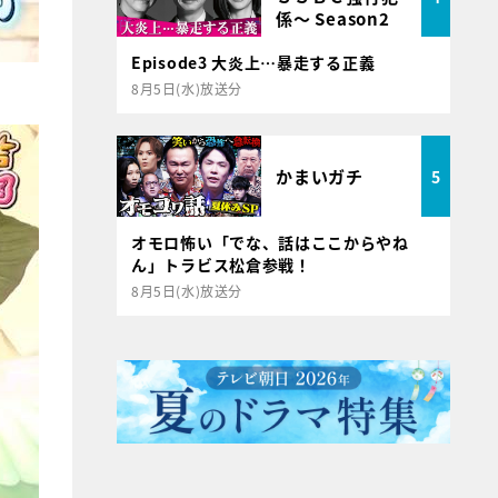
係～ Season2
Episode3 大炎上…暴走する正義
8月5日(水)放送分
かまいガチ
5
オモロ怖い「でな、話はここからやね
ん」トラビス松倉参戦！
8月5日(水)放送分