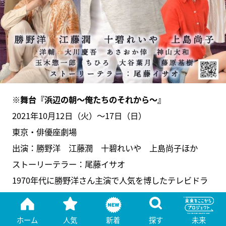
※舞台『浜辺の朝～俺たちのそれから～』
2021年10月12日（火）～17日（日）
東京・俳優座劇場
出演：勝野洋 江藤潤 十碧れいや 上島尚子ほか
ストーリーテラー：尾藤イサオ
1970年代に勝野洋さん主演で人気を博したテレビドラ
マ『俺たちの朝』を原作に、“その30年後”を描いた物
語。
ホーム
人気
新着
探す
未来