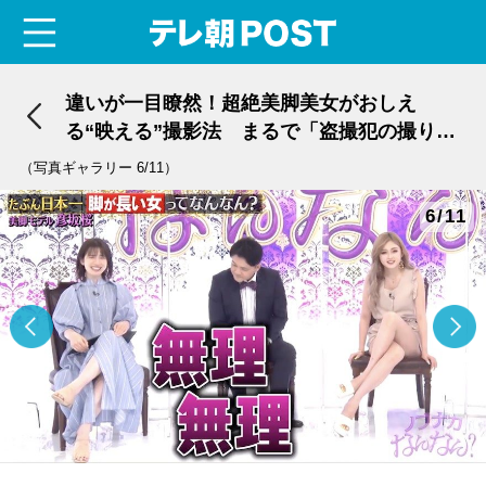
menu
テレ朝POST
違いが一目瞭然！超絶美脚美女がおしえ
る“映える”撮影法 まるで「盗撮犯の撮り
方」
（写真ギャラリー 6/11）
6/11