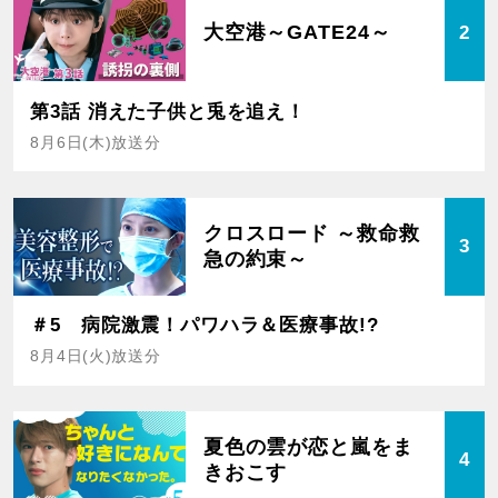
大空港～GATE24～
2
第3話 消えた子供と兎を追え！
8月6日(木)放送分
クロスロード ～救命救
3
急の約束～
＃5 病院激震！パワハラ＆医療事故!?
8月4日(火)放送分
夏色の雲が恋と嵐をま
4
きおこす