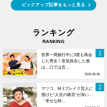
ピックアップ記事をもっと見る
ランキング
RANKING
1
世界一周旅行中に3度も再会
した男女！意気投合した夜
は…口では言…
2026.08.09
2
マツコ、M-1ブレイク芸人に
授けた“人生の格言”が深い…
「幸せな時…