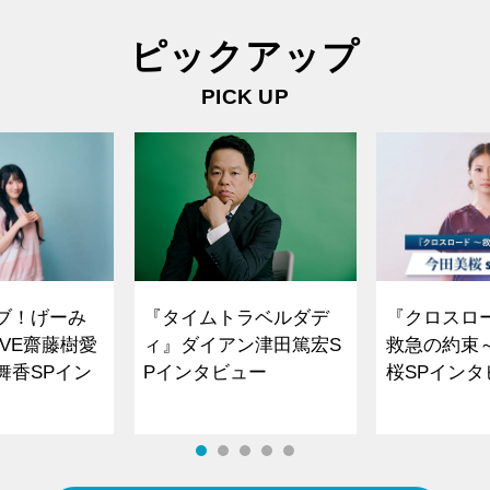
ピックアップ
PICK UP
ブ！げーみ
『タイムトラベルダデ
『クロスロ
VE齋藤樹愛
ィ』ダイアン津田篤宏S
救急の約束
舞香SPイン
Pインタビュー
桜SPイ