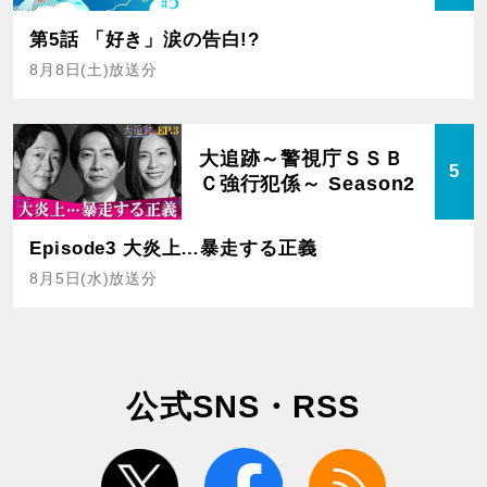
第5話 「好き」涙の告白!?
8月8日(土)放送分
大追跡～警視庁ＳＳＢ
5
Ｃ強行犯係～ Season2
Episode3 大炎上…暴走する正義
8月5日(水)放送分
公式SNS・RSS
twitter
facebook
rss