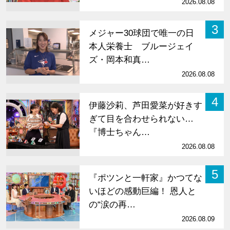
2026.08.08
3
メジャー30球団で唯一の日
本人栄養士 ブルージェイ
ズ・岡本和真…
2026.08.08
4
伊藤沙莉、芦田愛菜が好きす
ぎて目を合わせられない…
『博士ちゃん…
2026.08.08
5
『ポツンと一軒家』かつてな
いほどの感動巨編！ 恩人と
の“涙の再…
2026.08.09