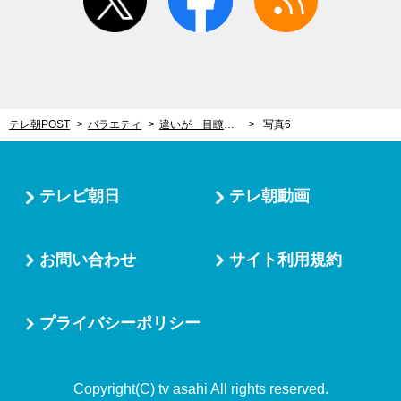
テレ朝POST
バラエティ
違いが一目瞭然！超絶美脚美女がおしえる“映える”撮影法 まるで「盗撮犯の撮り方」
写真6
テレビ朝日
テレ朝動画
お問い合わせ
サイト利用規約
プライバシーポリシー
Copyright(C) tv asahi All rights reserved.