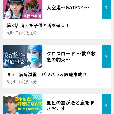
大空港～GATE24～
2
第3話 消えた子供と兎を追え！
8月6日(木)放送分
クロスロード ～救命救
3
急の約束～
＃5 病院激震！パワハラ＆医療事故!?
8月4日(火)放送分
夏色の雲が恋と嵐をま
4
きおこす