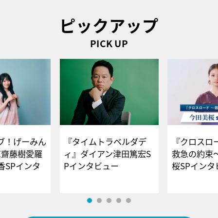
ピックアップ
PICK UP
ブ！げーみん
『タイムトラベルダデ
『クロスロー
E齋藤樹愛羅
ィ』ダイアン津田篤宏S
救急の約束
香SPインタ
Pインタビュー
桜SPイ