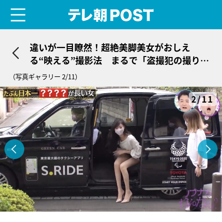
menu
テレ朝POST
違いが一目瞭然！超絶美脚美女がおしえ
る“映える”撮影法 まるで「盗撮犯の撮り
方」
（写真ギャラリー 2/11）
2/11