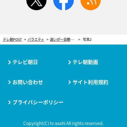
テレ朝POST
バラエティ
違いが一目瞭然！超絶美脚美女がおしえる“映える”撮影法 まるで「盗撮犯の撮り方」
写真2
テレビ朝日
テレ朝動画
お問い合わせ
サイト利用規約
プライバシーポリシー
Copyright(C) tv asahi All rights reserved.