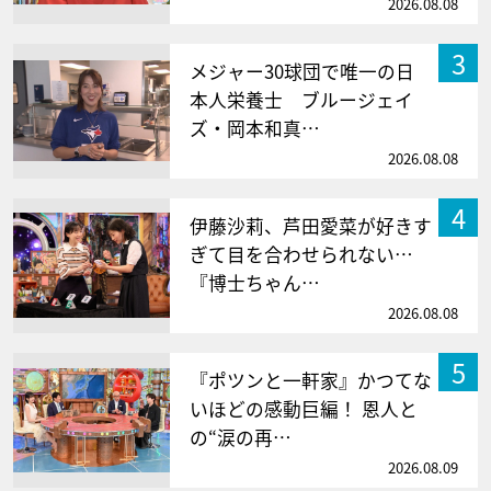
2026.08.08
3
メジャー30球団で唯一の日
本人栄養士 ブルージェイ
ズ・岡本和真…
2026.08.08
4
伊藤沙莉、芦田愛菜が好きす
ぎて目を合わせられない…
『博士ちゃん…
2026.08.08
5
『ポツンと一軒家』かつてな
いほどの感動巨編！ 恩人と
の“涙の再…
2026.08.09