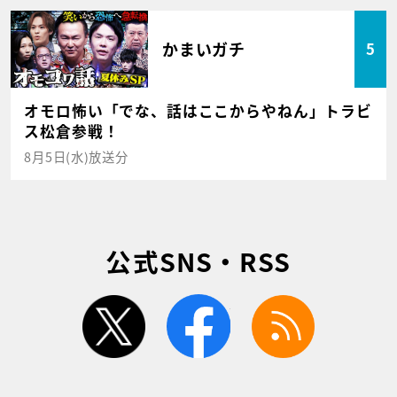
かまいガチ
5
オモロ怖い「でな、話はここからやねん」トラビ
ス松倉参戦！
8月5日(水)放送分
公式SNS・RSS
twitter
facebook
rss