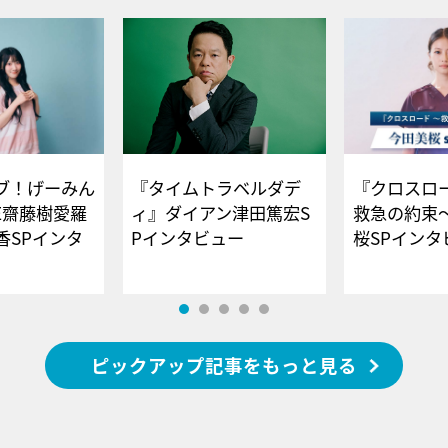
ブ！げーみん
『タイムトラベルダデ
『クロスロー
E齋藤樹愛羅
ィ』ダイアン津田篤宏S
救急の約束
香SPインタ
Pインタビュー
桜SPイ
ピックアップ記事をもっと見る