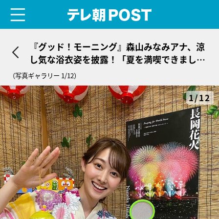
menu
テレ朝POST
『グッド！モーニング』森山みなみアナ、涼
し気な浴衣姿を披露！「夏を満喫できまし
た」
（写真ギャラリー 1/12）
1/12