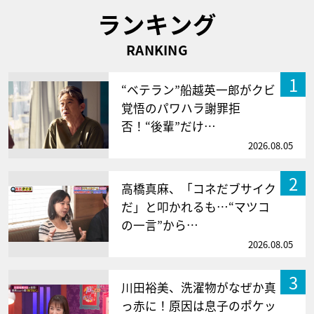
ランキング
RANKING
1
“ベテラン”船越英一郎がクビ
覚悟のパワハラ謝罪拒
否！“後輩”だけ…
2026.08.05
2
高橋真麻、「コネだブサイク
だ」と叩かれるも…“マツコ
の一言”から…
2026.08.05
3
川田裕美、洗濯物がなぜか真
っ赤に！原因は息子のポケッ