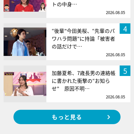
トの中身…
2026.08.05
4
“後輩”今田美桜、“先輩のパ
ワハラ問題”に持論「被害者
の話だけで…
2026.08.05
5
加藤夏希、7歳長男の連絡帳
に書かれた衝撃の“お知ら
せ” 原因不明…
2026.08.05
もっと見る