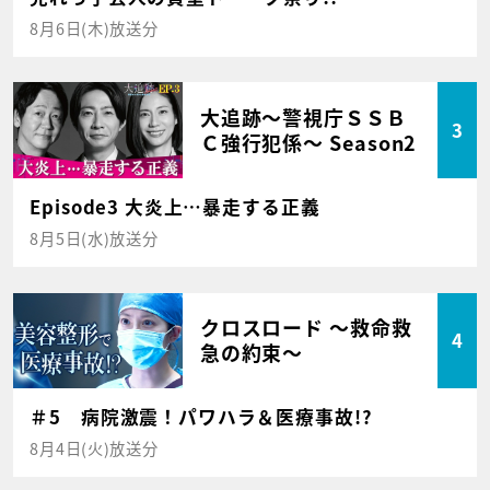
8月6日(木)放送分
大追跡～警視庁ＳＳＢ
3
Ｃ強行犯係～ Season2
Episode3 大炎上…暴走する正義
8月5日(水)放送分
クロスロード ～救命救
4
急の約束～
＃5 病院激震！パワハラ＆医療事故!?
8月4日(火)放送分