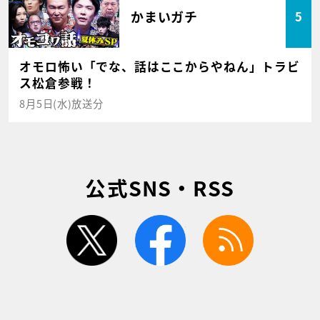
かまいガチ
5
オモロ怖い「でな、話はここからやねん」トラビ
ス松倉参戦！
8月5日(水)放送分
公式SNS・RSS
twitter
facebook
rss