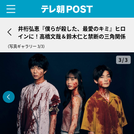
menu
テレ朝POST
井桁弘恵『僕らが殺した、最愛のキミ』ヒロ
インに！高橋文哉＆鈴木仁と禁断の三角関係
（写真ギャラリー 3/3）
3/3