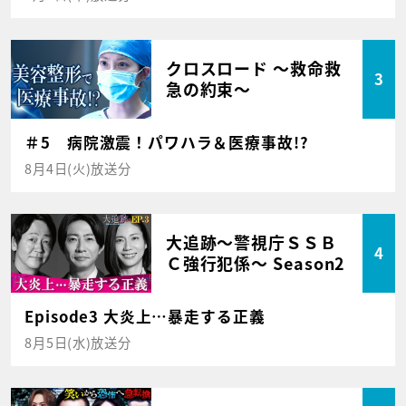
クロスロード ～救命救
3
急の約束～
＃5 病院激震！パワハラ＆医療事故!?
8月4日(火)放送分
大追跡～警視庁ＳＳＢ
4
Ｃ強行犯係～ Season2
Episode3 大炎上…暴走する正義
8月5日(水)放送分