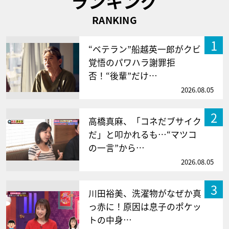
ランキング
RANKING
1
“ベテラン”船越英一郎がクビ
覚悟のパワハラ謝罪拒
否！“後輩”だけ…
2026.08.05
2
高橋真麻、「コネだブサイク
だ」と叩かれるも…“マツコ
の一言”から…
2026.08.05
3
川田裕美、洗濯物がなぜか真
っ赤に！原因は息子のポケッ
トの中身…