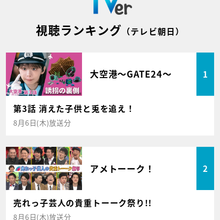
視聴ランキング
（テレビ朝日）
大空港～GATE24～
1
第3話 消えた子供と兎を追え！
8月6日(木)放送分
アメトーーク！
2
売れっ子芸人の貴重トーーク祭り!!
8月6日(木)放送分