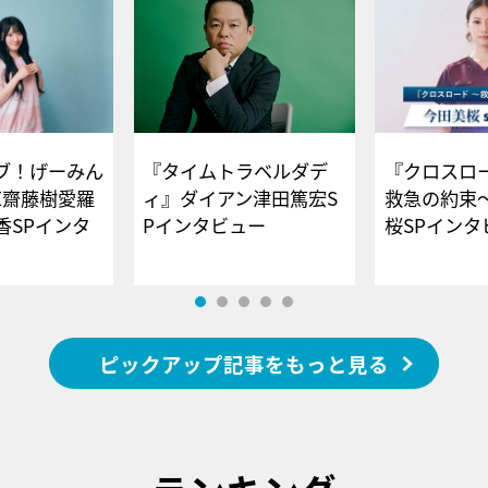
ブ！げーみん
『タイムトラベルダデ
『クロスロー
E齋藤樹愛羅
ィ』ダイアン津田篤宏S
救急の約束
香SPインタ
Pインタビュー
桜SPイ
ピックアップ記事をもっと見る