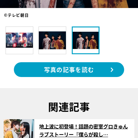
©︎テレビ朝日
写真の記事を読む
関連記事
サムネイル
地上波に初登場！話題の密室グロきゅん
ラブストーリー『僕らが殺し…