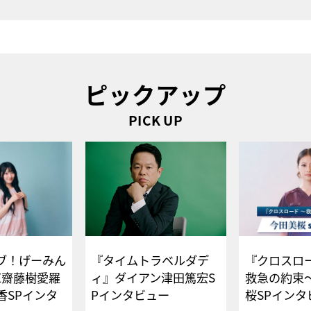
ピックアップ
PICK UP
ブ！げーみん
『タイムトラベルダデ
『クロスロー
E齋藤樹愛羅
ィ』ダイアン津田篤宏S
救急の約束
香SPインタ
Pインタビュー
桜SPイ