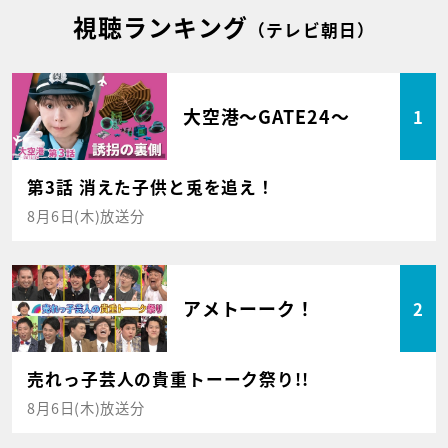
視聴ランキング
（テレビ朝日）
大空港～GATE24～
1
第3話 消えた子供と兎を追え！
8月6日(木)放送分
アメトーーク！
2
売れっ子芸人の貴重トーーク祭り!!
8月6日(木)放送分