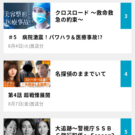
クロスロード ～救命救
3
急の約束～
＃5 病院激震！パワハラ＆医療事故!?
8月4日(火)放送分
名探偵のままでいて
4
第4話 超戦慄展開
8月7日(金)放送分
大追跡～警視庁ＳＳＢ
5
Ｃ強行犯係～ Season2