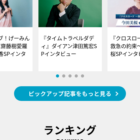
ブ！げーみん
『タイムトラベルダデ
『クロスロー
E齋藤樹愛羅
ィ』ダイアン津田篤宏S
救急の約束
香SPインタ
Pインタビュー
桜SPイ
ピックアップ記事をもっと見る
ランキング