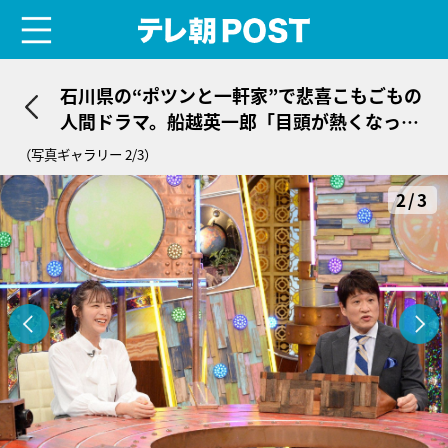
menu
テレ朝POST
石川県の“ポツンと一軒家”で悲喜こもごもの
人間ドラマ。船越英一郎「目頭が熱くなっ
た」
（写真ギャラリー 2/3）
2/3