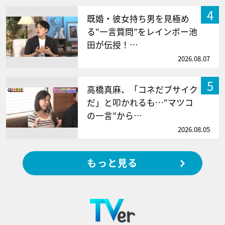
4
既婚・彼女持ち男を見極め
る“一言質問”をレインボー池
田が伝授！…
2026.08.07
5
高橋真麻、「コネだブサイク
だ」と叩かれるも…“マツコ
の一言”から…
2026.08.05
もっと見る