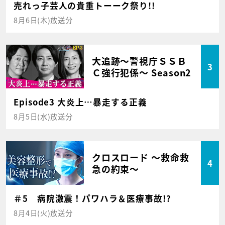
売れっ子芸人の貴重トーーク祭り!!
8月6日(木)放送分
大追跡～警視庁ＳＳＢ
3
Ｃ強行犯係～ Season2
Episode3 大炎上…暴走する正義
8月5日(水)放送分
クロスロード ～救命救
4
急の約束～
＃5 病院激震！パワハラ＆医療事故!?
8月4日(火)放送分