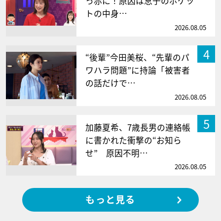
っ赤に！原因は息子のポケッ
トの中身…
2026.08.05
4
“後輩”今田美桜、“先輩のパ
ワハラ問題”に持論「被害者
の話だけで…
2026.08.05
5
加藤夏希、7歳長男の連絡帳
に書かれた衝撃の“お知ら
せ” 原因不明…
2026.08.05
もっと見る