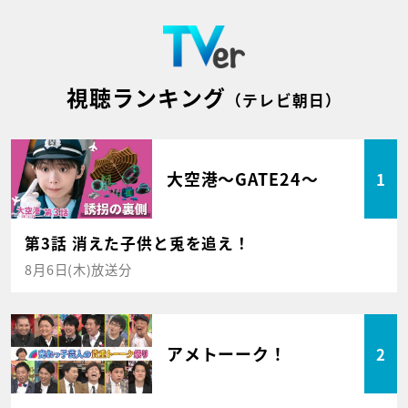
視聴ランキング
（テレビ朝日）
大空港～GATE24～
1
第3話 消えた子供と兎を追え！
8月6日(木)放送分
アメトーーク！
2