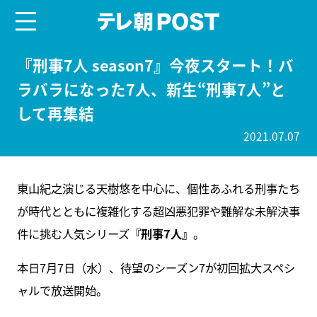
menu
テレ朝POST
『刑事7人 season7』今夜スタート！バ
ラバラになった7人、新生“刑事7人”と
して再集結
2021.07.07
東山紀之演じる天樹悠を中心に、個性あふれる刑事たち
が時代とともに複雑化する超凶悪犯罪や難解な未解決事
件に挑む人気シリーズ
『刑事7人』
。
本日7月7日（水）、待望のシーズン7が初回拡大スペシ
ャルで放送開始。