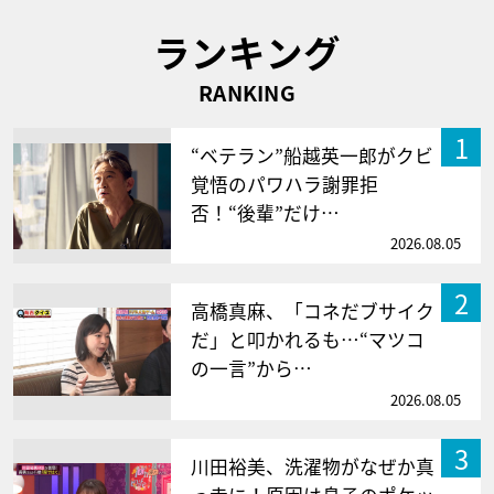
ランキング
RANKING
1
“ベテラン”船越英一郎がクビ
覚悟のパワハラ謝罪拒
否！“後輩”だけ…
2026.08.05
2
高橋真麻、「コネだブサイク
だ」と叩かれるも…“マツコ
の一言”から…
2026.08.05
3
川田裕美、洗濯物がなぜか真