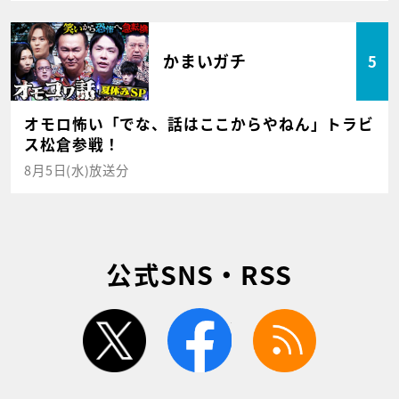
かまいガチ
5
オモロ怖い「でな、話はここからやねん」トラビ
ス松倉参戦！
8月5日(水)放送分
公式SNS・RSS
twitter
facebook
rss