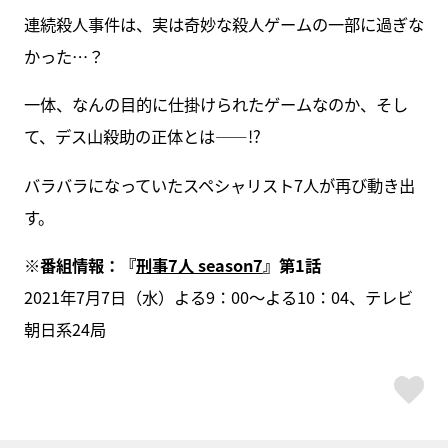
連続殺人事件は、実は奇妙な殺人ゲームの一部に過ぎな
かった…？
一体、なんの目的に仕掛けられたゲームなのか、そし
て、デス山殺助の正体とは――!?
バラバラになっていたスペシャリスト7人が再び動き出
す。
※番組情報：『
刑事7人 season7
』第1話
2021年7月7日（水）よる9：00〜よる10：04、テレビ
朝日系24局
ス