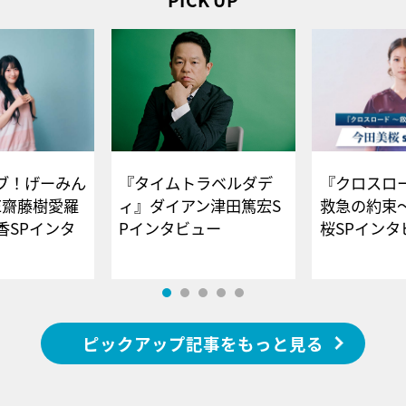
ブ！げーみん
『タイムトラベルダデ
『クロスロー
E齋藤樹愛羅
ィ』ダイアン津田篤宏S
救急の約束
香SPインタ
Pインタビュー
桜SPイ
ピックアップ記事をもっと見る